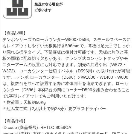
【商品説明】
テンポシリーズのローカウンターW800×D596。スモールスペースに
もレイアウトしやすい天板奥行き596mmで、幕板は足元までしっか
り隠れる標準タイプ。下部幕板は後付け可能です。天板の片側と幕
板の両端に配線切り欠きがあり、クランプ式コンセントタップやモ
ニターアームの設置にも対応できます。別売の共通引出（W572・
W372)、ローカウンター仕切りパネル（D596用）の取り付けが可能
です。 テンポ ローカウンター（D596）のW1800・W1400・W800
は、複数台を並べて設置する際に本体同士を連結できます。ローカ
ウンター（D596）本体2台の間にコーナーD596を組み合わせること
でL字型レイアウトでもご利用いただけます。
＊耐荷重：天板約50Kg
＊組み立て式（2人以上で約25分）要プラスドライバー
【商品仕様】
ID code (商品番号) :RFTLC-8059OA
material (素材) :本体：低圧メラミン樹脂化粧木質ボード、PVCエッ