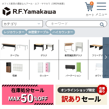
0
オフィス家具の通販ならアール・エフ・ヤマカワ［1962年創業］
レジカウンター
休憩室テーブル
ハイカウンター
テーブル
デスク
教育施設用デスク
フリーアドレス
収納
ロッカー
パーテーション
ホワイトボー