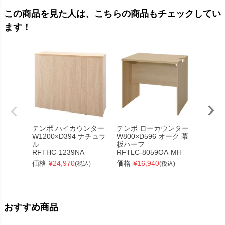
この商品を見た人は、こちらの商品もチェックしてい
ます！
テンポ ハイカウンター
テンポ ローカウンター
PCブ
W1200×D394 ナチュラ
W800×D596 オーク 幕
基本 W
ル
板ハーフ
ークⅡ
RFTHC-1239NA
RFTLC-8059OA-MH
Z-SHP
価格
¥
24,970
価格
¥
16,940
価格
¥
(税込)
(税込)
おすすめ商品