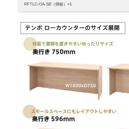
RFTLC-OA-SB（側板）×1