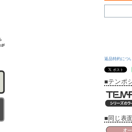
返品特約につ
■テンポ
■同じ表