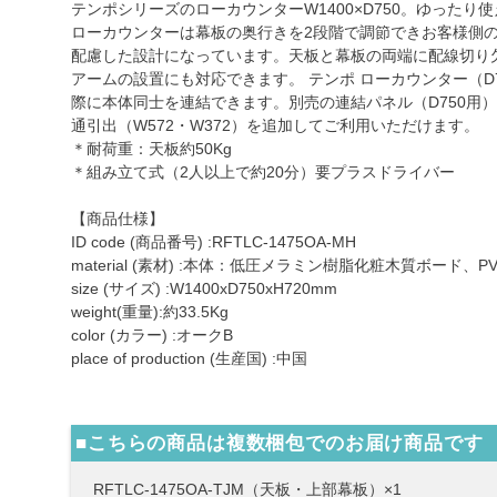
テンポシリーズのローカウンターW1400×D750。ゆったり使
ローカウンターは幕板の奥行きを2段階で調節できお客様側
配慮した設計になっています。天板と幕板の両端に配線切り
アームの設置にも対応できます。 テンポ ローカウンター（D7
際に本体同士を連結できます。別売の連結パネル（D750用
通引出（W572・W372）を追加してご利用いただけます。
＊耐荷重：天板約50Kg
＊組み立て式（2人以上で約20分）要プラスドライバー
【商品仕様】
ID code (商品番号) :RFTLC-1475OA-MH
material (素材) :本体：低圧メラミン樹脂化粧木質ボード、
size (サイズ) :W1400xD750xH720mm
weight(重量):約33.5Kg
color (カラー) :オークB
place of production (生産国) :中国
■こちらの商品は複数梱包でのお届け商品です
RFTLC-1475OA-TJM（天板・上部幕板）×1