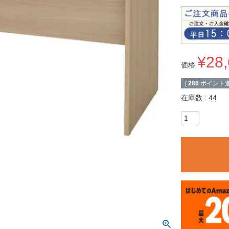
¥
28
価格
[
286
ポイント進
在庫数
44