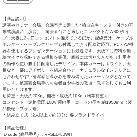
【商品説明】
講演やセミナー会場、会議室等に適した4輪自在キャスター付きの可
動式演説台（演台）。司会者台にも適したコンパクトなW600タイ
プ。天板に2ヶ口コンセントを備えているほか、配線受け・ケーブル
ホルダー・ケーブルクリップも付属しており配線対応可。PC・AV機
器を使用するプレゼンテーションにも最適です。天板下に資料や無
線マイクを収納できる棚板を完備、底板には切り欠きがあり利用者
の動作や使い勝手に配慮したデザイン。本体カラーはホワイト、天
板など一部にアイボリーを組み合わせ、ナチュラルなインテリアに
も合わせやすい清潔感と温かみを兼ね備えたカラーリングとなって
います。披露宴会場等の司会者台や学校の教壇・教卓としてもご利
用いただけます。
耐荷重：天板約20Kg、棚板・底板約10Kg（均等荷重）
コンセント：定格電圧:100V 屋内用 コードの長さ:約1950mm（製
品後端～プラグ端）
＊組み立て式（2人以上で約30分）要プラスドライバー
【商品仕様】
ID code (商品番号) ：RFSED-60WH