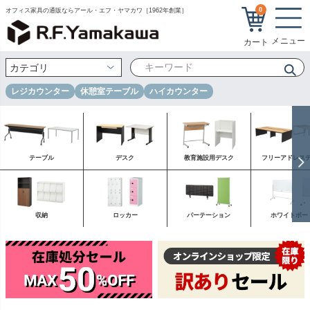
0
オフィス家具の通販ならアール・エフ・ヤマカワ［1962年創業］
レジカウンター
休憩室テーブル
ハイカウンター
テーブル
デスク
教育施設用デスク
フリーアドレス
収納
ロッカー
パーテーション
ホワイトボー