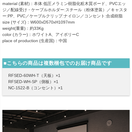
material (素材)：本体:低圧メラミン樹脂化粧木質ボード、PVCエッ
ジ／配線受け・ケーブルホルダー:スチール（粉体塗装）／キャスタ
ー:PP、PVC／ケーブルクリップ:ナイロン／コンセント:合成樹脂
size (サイズ)：W600xD570xH1097mm
weight(重量)：約33Kg
color (カラー)：ホワイトA、アイボリーC
place of production (生産国)：中国
■こちらの商品は複数梱包でのお届け商品です
RFSED-60WH-T（天板）×1
RFSED-WH-SP（側板）×1
NC-1522-B（コンセント）×1