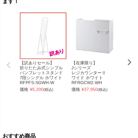
ます！
【訳ありセール】
【在庫限り】
テンポ
折りたたみ式シンプル
Jシリーズ
W600
パンフレットスタンド
レジカウンターⅡ
RFTRC
7段シングル ホワイト
ワイド ホワイト
価格
¥
RFPFS-SGWH-W
RFRGCW2-WH
価格
¥
5,200
価格
¥
37,950
(税込)
(税込)
おすすめ商品