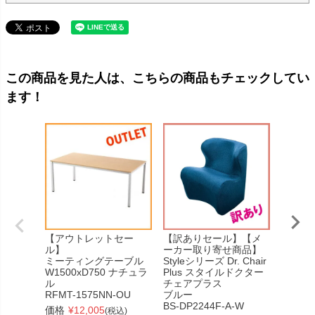
この商品を見た人は、こちらの商品もチェックしてい
ます！
【アウトレットセー
【訳ありセール】【メ
【訳あ
ル】
ーカー取り寄せ商品】
プリー
ミーティングテーブル
Styleシリーズ Dr. Chair
木製シ
W1500xD750 ナチュラ
Plus スタイルドクター
プショ
ル
チェアプラス
ホワイ
RFMT-1575NN-OU
ブルー
Z-SHW
BS-DP2244F-A-W
価格
¥
12,005
価格
¥
(税込)