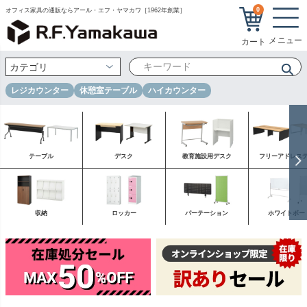
0
オフィス家具の通販ならアール・エフ・ヤマカワ［1962年創業］
レジカウンター
休憩室テーブル
ハイカウンター
テーブル
デスク
教育施設用デスク
フリーアドレス
収納
ロッカー
パーテーション
ホワイトボー