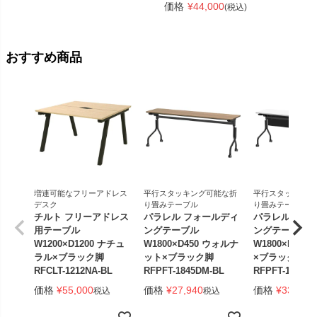
価格
¥
44,000
(税込)
おすすめ商品
増連可能なフリーアドレス
平行スタッキング可能な折
平行スタッキング
デスク
り畳みテーブル
り畳みテーブル
チルト フリーアドレス
パラレル フォールディ
パラレル フォ
用テーブル
ングテーブル
ングテーブル
W1200×D1200 ナチュ
W1800×D450 ウォルナ
W1800×D450
ラル×ブラック脚
ット×ブラック脚
×ブラック脚 
RFCLT-1212NA-BL
RFPFT-1845DM-BL
RFPFT-1845W
価格
¥
55,000
価格
¥
27,940
価格
¥
33,440
税込
税込