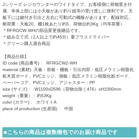
Jシリーズ レジカウンターのワイドタイプ。お客様側に荷物置き付
属、本体上部には小天板があり釣り銭等の受け渡しに便利です。天
板下には鍵付き引出と左右に可動式の棚板があります。配線対応。
耐荷重：天板20、棚1枚あたり約5、荷物台約3Kg（均等荷重）
＊RFRGCW-WHの部品変更後継品です。
＊組み立て式（2人以上で約45分）要プラスドライバー
＊グリーン購入適合商品
【商品仕様】
ID code (商品番号) : RFRGCW2-WH
material (素材) :天板・前板・棚板・引出内部：低圧メラミン樹脂化
粧木質ボード、PVCエッジ、側板：低圧メラミン樹脂化粧ボード、
ペーパーコア、PVCエッジ、アジャスター：PP
size (サイズ) : W1100xD596（荷物台除く476）xH1000mm
weight（重量）：約53Kg
color (カラー) : ホワイトA
place of production (生産国) : 中国
■こちらの商品は複数梱包でのお届け商品です