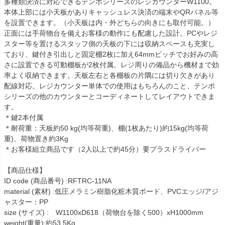
多種類決済に対応できるテンポシリーズのレジカウンターW1100。
本体上部には小天板がありキャッシュレス決済の端末やQRパネル等
を設置できます。（小天板は内・外どちらの向きにも取付可能。）
正面には手荷物台を備えお客様の動作にも配慮した設計。PCやレジ
スター等を置けるスタッフ側の天板の下には収納スペースも充実し
ており、鍵付き引出しと固定棚2枚に加え64mmピッチでお好みの高
さに設置できる可動棚板が2枚付属。レジ周りの備品から機材まで効
率よく収納できます。天板左右と各棚板の片隅には切り欠きがあり
配線対応。レジカウンター単体での使用はもちろんのこと、テンポ
シリーズの他のカウンターとコーディネートしてレイアウトできま
す。
＊鍵2本付属
＊耐荷重：天板約50 kg(均等荷重)、棚(1枚あたり)約15kg(均等荷
重)、荷物置き約3Kg
＊お客様組立商品です（2人以上で約45分）要プラスドライバー
【商品仕様】
ID code (商品番号) :RFTRC-11NA
material (素材) :低圧メラミン樹脂化粧木質ボード、PVCエッジ/アジ
ャスター：PP
size (サイズ) : W1100xD618（荷物台を除く500）xH1000mm
weight(重量):約53.5Kg