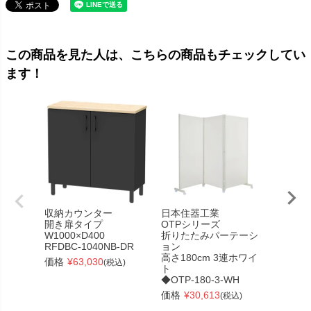
この商品を見た人は、こちらの商品もチェックしてい
ます！
収納カウンター
日本住器工業
リスタ
開き扉タイプ
OTPシリーズ
丸形 Φ
W1000×D400
折りたたみパーテーシ
RFRCT
RFDBC-1040NB-DR
ョン
価格
¥
高さ180cm 3連ホワイ
価格
¥
63,030
(税込)
ト
◆OTP-180-3-WH
価格
¥
30,613
(税込)