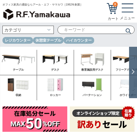
0
オフィス家具の通販ならアール・エフ・ヤマカワ［1962年創業］
レジカウンター
休憩室テーブル
ハイカウンター
テーブル
デスク
教育施設用デスク
フリーアドレス
収納
ロッカー
パーテーション
ホワイトボー