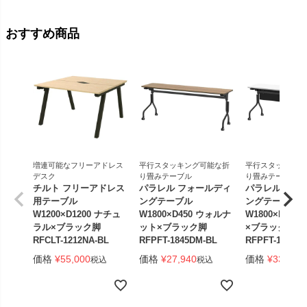
おすすめ商品
増連可能なフリーアドレス
平行スタッキング可能な折
平行スタッキング
デスク
り畳みテーブル
り畳みテーブル
チルト フリーアドレス
パラレル フォールディ
パラレル フォ
用テーブル
ングテーブル
ングテーブル
W1200×D1200 ナチュ
W1800×D450 ウォルナ
W1800×D450
ラル×ブラック脚
ット×ブラック脚
×ブラック脚 
RFCLT-1212NA-BL
RFPFT-1845DM-BL
RFPFT-1845W
価格
¥
55,000
価格
¥
27,940
価格
¥
33,440
税込
税込