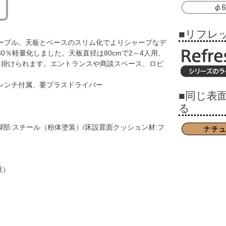
■リフレ
ーブル。天板とベースのスリム化でよりシャープなデ
％軽量化しました。天板直径は80cmで2～4人用、
っ掛けられます。エントランスや商談スペース、ロビ
角レンチ付属、要プラスドライバー
■同じ表
る
脚部:スチール（粉体塗装）/床設置面クッション材:フ
重）