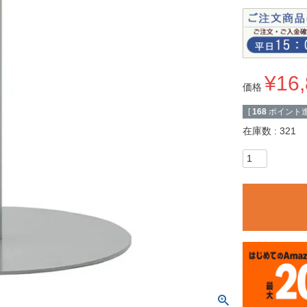
¥
16
価格
[
168
ポイント進
在庫数
321