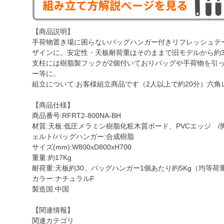
【商品説明】
手荷物置き場に困らないバッグハンガー付きリフレッシュテ
ザインに。安定性・天板耐荷重はそのままで旧モデルから約30
支柱には樹脂製フックが2個付いておりバッグや手荷物を引
ー等に。
組立について:お客様組立商品です（2人以上で約20分）六
【商品仕様】
商品番号:RFRT2-800NA-BH
材質:天板:低圧メラミン樹脂化粧木質ボード、PVCエッジ /
ェルト/バッグハンガー:合成樹脂
サイズ(mm):W800xD800xH700
重量:約17Kg
耐荷重:天板約30、バッグハンガー1個あたり約5Kg（均等荷
カラー:ナチュラルF
製造国:中国
【関連情報】
関連カテゴリ