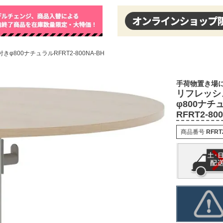
00ナチュラルRFRT2-800NA-BH
手荷物置き場
リフレッシ
φ800ナチ
RFRT2-80
商品番号
RFRT