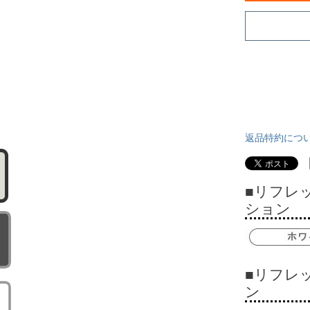
返品特約につ
■リフレ
ション
■リフレ
ン