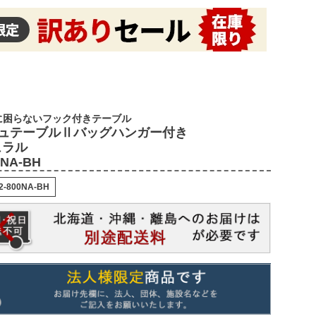
に困らないフック付きテーブル
ュテーブルⅡバッグハンガー付き
ュラル
0NA-BH
2-800NA-BH