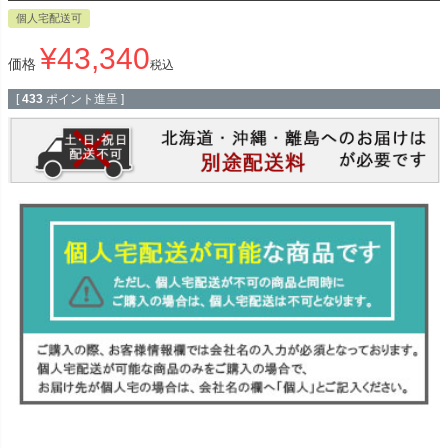
個人宅配送可
¥
43,340
価格
税込
[
433
ポイント進呈 ]