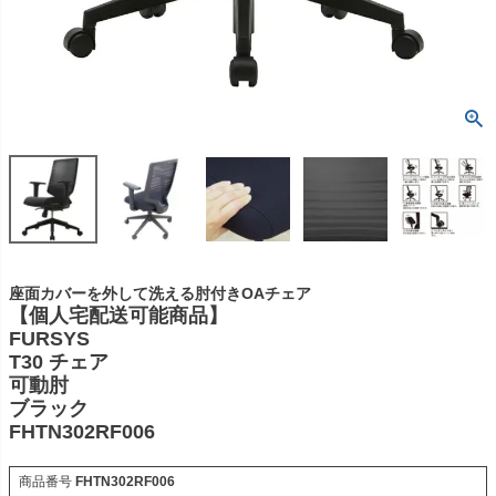
座面カバーを外して洗える肘付きOAチェア
【個人宅配送可能商品】
FURSYS
T30 チェア
可動肘
ブラック
FHTN302RF006
商品番号
FHTN302RF006