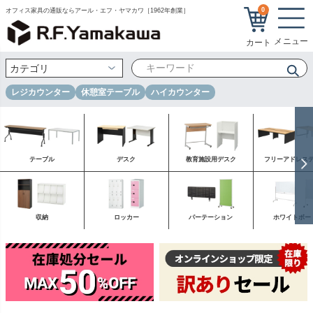
0
オフィス家具の通販ならアール・エフ・ヤマカワ［1962年創業］
レジカウンター
休憩室テーブル
ハイカウンター
テーブル
デスク
教育施設用デスク
フリーアドレス
収納
ロッカー
パーテーション
ホワイトボー