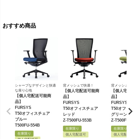
価格
¥
おすすめ商品
シャープなデザインと快適
背メッシュで快適！
背メッシュで快適
な座り心地
【個人宅配送可能商
【個人宅配送
【個人宅配送可能商
品】
品】
品】
FURSYS
FURSYS
FURSYS
T50オフィスチェア
T50オフィス
T50オフィスチェア
レッド
グリーン
ブルー
Z-T500FU-553B
Z-T500FU-557
T500FU-554B
在庫限り
在庫限り
在庫限り
個人宅配送可
個人宅配送可