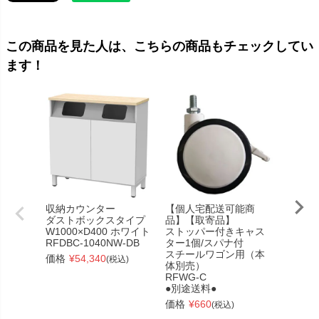
この商品を見た人は、こちらの商品もチェックしてい
ます！
収納カウンター
【個人宅配送可能商
【個人
ダストボックスタイプ
品】【取寄品】
品】【
W1000×D400 ホワイト
ストッパー付きキャス
ストッ
RFDBC-1040NW-DB
ター1個/スパナ付
ター（
スチールワゴン用（本
ブル用
価格
¥
54,340
(税込)
体別売）
ナット
RFWG-C
キャス
●別途送料●
本体別
RFCTT
価格
¥
660
(税込)
●別途送