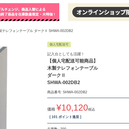
レフォンテーブル ダークⅡ SHWA-002DB2
個人宅配送可
記入台としても活躍！
【個人宅配送可能商品】
木製テレフォンテーブル
ダークⅡ
SHWA-002DB2
商品番号
SHWA-002DB2
¥
10,120
価格
税込
[
101
ポイント進呈 ]
在庫数
200