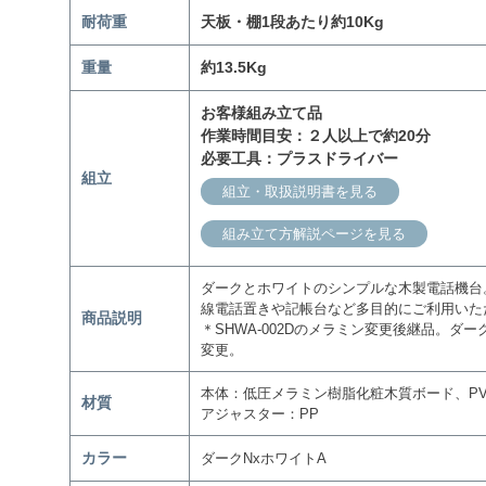
耐荷重
天板・棚1段あたり約10Kg
重量
約13.5Kg
お客様組み立て品
作業時間目安：２人以上で約20分
必要工具：プラスドライバー
組立
組立・取扱説明書を見る
組み立て方解説ページを見る
ダークとホワイトのシンプルな木製電話機台
線電話置きや記帳台など多目的にご利用いた
商品説明
＊SHWA-002Dのメラミン変更後継品。ダー
変更。
本体：低圧メラミン樹脂化粧木質ボード、PV
材質
アジャスター：PP
カラー
ダークNxホワイトA