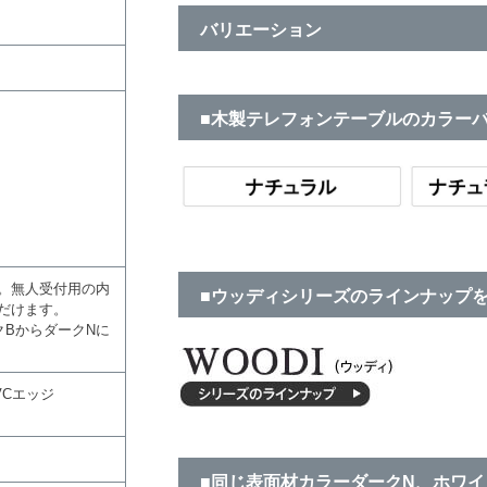
バリエーション
■木製テレフォンテーブルのカラー
。無人受付用の内
■ウッディシリーズのラインナップ
だけます。
クBからダークNに
Cエッジ
■同じ表面材カラーダークN、ホワイ