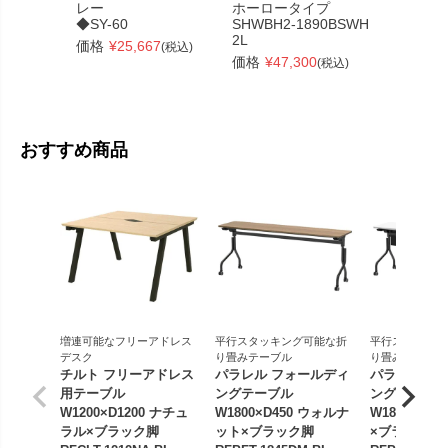
レー
ホーロータイプ
価格
¥
27
◆SY-60
SHWBH2-1890BSWH
2L
価格
¥
25,667
(税込)
価格
¥
47,300
(税込)
おすすめ商品
増連可能なフリーアドレス
平行スタッキング可能な折
平行スタッキン
デスク
り畳みテーブル
り畳みテーブル
チルト フリーアドレス
パラレル フォールディ
パラレル フ
用テーブル
ングテーブル
ングテーブル
W1200×D1200 ナチュ
W1800×D450 ウォルナ
W1800×D4
ラル×ブラック脚
ット×ブラック脚
×ブラック脚