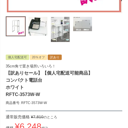
個人宅配送可
20％オフ
訳あり
35cm角で置き場所いろいろ！
【訳ありセール】【個人宅配送可能商品】
コンパクト電話台
ホワイト
RFTC-3573W-W
商品番号
RFTC-3573W-W
通常販売価格
¥
7,810
のところ
¥
6,248
価格