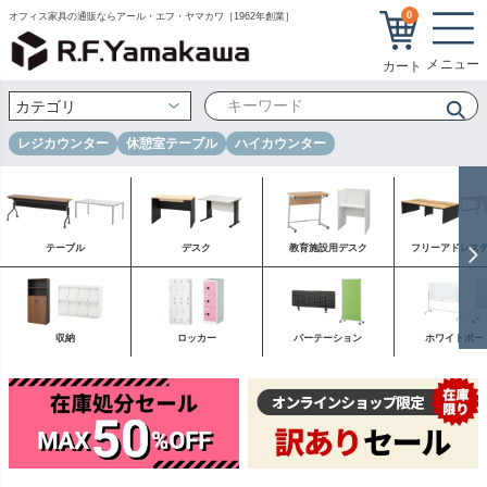
0
オフィス家具の通販ならアール・エフ・ヤマカワ［1962年創業］
レジカウンター
休憩室テーブル
ハイカウンター
テーブル
デスク
教育施設用デスク
フリーアドレス
収納
ロッカー
パーテーション
ホワイトボー