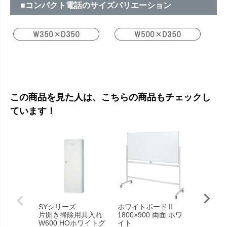
■コンパクト電話のサイズバリエーション
この商品を見た人は、こちらの商品もチェックし
ています！
SYシリーズ
ホワイトボードⅡ
プランタ
片開き掃除用具入れ
1800×900 両面 ホワ
ナチュラ
W600 HOホワイトグ
イト
RFPLS3