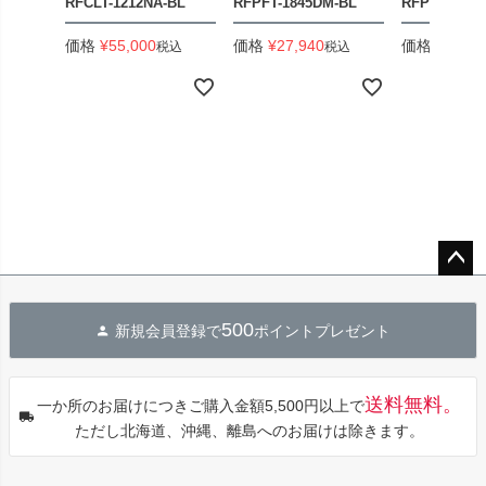
RFCLT-1212NA-BL
RFPFT-1845DM-BL
RFPFT-184
価格
¥
55,000
価格
¥
27,940
価格
¥
33,44
税込
税込
ペー
ジト
500
新規会員登録で
ポイントプレゼント
ップ
へ
送料無料。
一か所のお届けにつきご購入金額5,500円以上で
ただし北海道、沖縄、離島へのお届けは除きます。