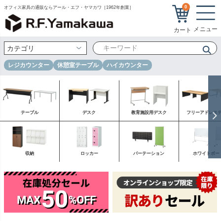
0
オフィス家具の通販ならアール・エフ・ヤマカワ［1962年創業］
レジカウンター
休憩室テーブル
ハイカウンター
テーブル
デスク
教育施設用デスク
フリーアドレス
収納
ロッカー
パーテーション
ホワイトボー