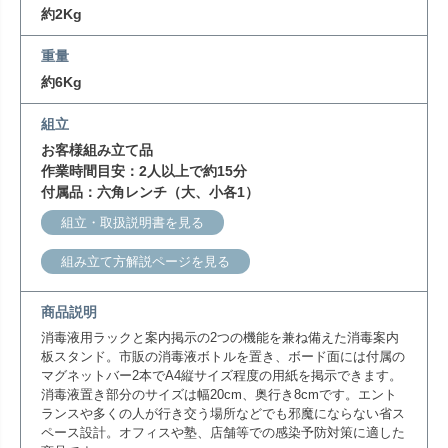
約2Kg
重量
約6Kg
組立
お客様組み立て品
作業時間目安：2人以上で約15分
付属品：六角レンチ（大、小各1）
組立・取扱説明書を見る
組み立て方解説ページを見る
商品説明
消毒液用ラックと案内掲示の2つの機能を兼ね備えた消毒案内
板スタンド。市販の消毒液ボトルを置き、ボード面には付属の
マグネットバー2本でA4縦サイズ程度の用紙を掲示できます。
消毒液置き部分のサイズは幅20cm、奥行き8cmです。エント
ランスや多くの人が行き交う場所などでも邪魔にならない省ス
ペース設計。オフィスや塾、店舗等での感染予防対策に適した