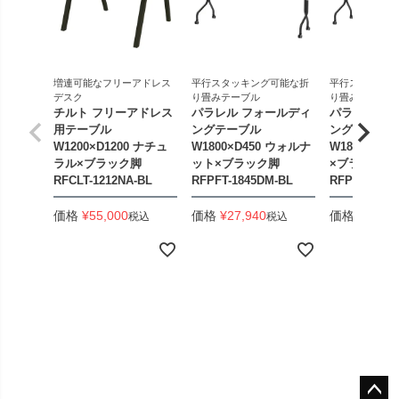
増連可能なフリーアドレス
平行スタッキング可能な折
平行スタッキン
デスク
り畳みテーブル
り畳みテーブル
チルト フリーアドレス
パラレル フォールディ
パラレル フ
用テーブル
ングテーブル
ングテーブル
W1200×D1200 ナチュ
W1800×D450 ウォルナ
W1800×D4
ラル×ブラック脚
ット×ブラック脚
×ブラック脚
RFCLT-1212NA-BL
RFPFT-1845DM-BL
RFPFT-184
価格
¥
55,000
価格
¥
27,940
価格
¥
33,44
税込
税込