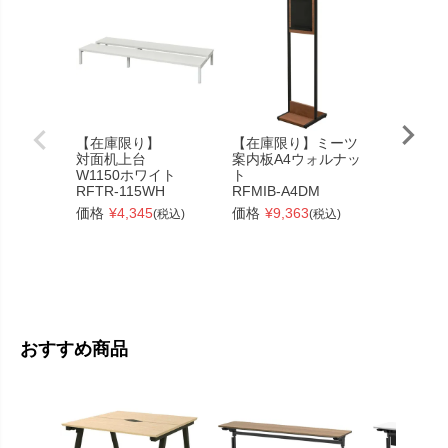
【在庫限り】
【在庫限り】ミーツ
レセプシ
対面机上台
案内板A4ウォルナッ
W1600x
W1150ホワイト
ト
ブラウン
RFTR-115WH
RFMIB-A4DM
RFT-ILD
価格
¥
4,345
価格
¥
9,363
価格
¥
61
(税込)
(税込)
おすすめ商品