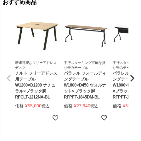
おすすめ商品
増連可能なフリーアドレス
平行スタッキング可能な折
平行スタッキング
デスク
り畳みテーブル
り畳みテーブル
チルト フリーアドレス
パラレル フォールディ
パラレル フォ
用テーブル
ングテーブル
ングテーブル
W1200×D1200 ナチュ
W1800×D450 ウォルナ
W1800×D450
ラル×ブラック脚
ット×ブラック脚
×ブラック脚 
RFCLT-1212NA-BL
RFPFT-1845DM-BL
RFPFT-1845W
価格
¥
55,000
価格
¥
27,940
価格
¥
33,440
税込
税込