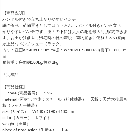
【商品説明】
ハンドル付きで立ち上がりやすいベンチ
靴の着脱、荷物置きとしてはもちろん、ハンドル付きだから立ち上
がりやすいベンチです。座面の下には大人の靴を最大4足収納できま
す。お出かけ前やご帰宅時の靴の着脱、荷物置きに便利！木の座面
が上品なベンチシューズラック。
内寸：座面W440×D190ｍｍ/棚：Ｗ440×D150×H180(棚下H180）ｍ
ｍ
耐荷重：座面約100kg/棚約2kg
＊完成品
【商品仕様】
ID code (商品番号) : 4787
material (素材) : 本体：スチール（粉体塗装） 天板：天然木積層合
板（ラッカー塗装）
size (サイズ) : W480xD190xH460mm
color（カラー）: ホワイト
weight（重量）:
place of production (生産国) : 中国