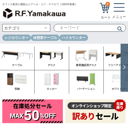
0
オフィス家具の通販ならアール・エフ・ヤマカワ［1962年創業］
レジカウンター
休憩室テーブル
ハイカウンター
テーブル
デスク
教育施設用デスク
フリーアドレス
収納
ロッカー
パーテーション
ホワイトボー