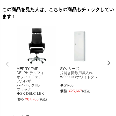
この商品を見た人は、こちらの商品もチェックしてい
ます！
MERRY FAIR
SYシリーズ
SBKシ
DELPHIデルフィ
片開き掃除用具入れ
オープ
オフィスチェア
W600 HOホワイトグレ
カー
フルレザー
ー
6列4段
ハイバックHB
◆SY-60
ワイト
ブラック
◆SBK-
価格
¥
25,667
(税込)
◆SK-DELC-LBK
価格
¥
価格
¥
87,780
(税込)