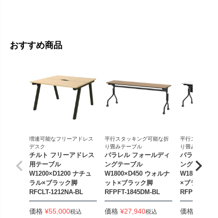
価格
¥
13
おすすめ商品
増連可能なフリーアドレス
平行スタッキング可能な折
平行スタッキン
デスク
り畳みテーブル
り畳みテーブル
チルト フリーアドレス
パラレル フォールディ
パラレル フ
用テーブル
ングテーブル
ングテーブル
W1200×D1200 ナチュ
W1800×D450 ウォルナ
W1800×D4
ラル×ブラック脚
ット×ブラック脚
×ブラック脚
RFCLT-1212NA-BL
RFPFT-1845DM-BL
RFPFT-184
価格
¥
55,000
価格
¥
27,940
価格
¥
33,44
税込
税込