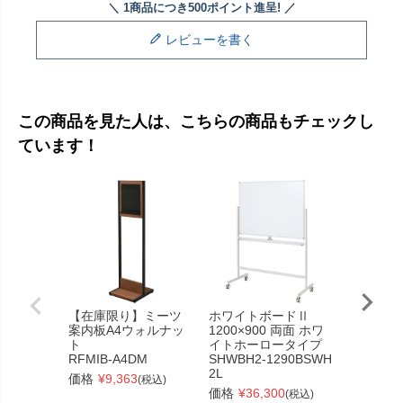
レビューを書く
この商品を見た人は、こちらの商品もチェックし
ています！
【在庫限り】ミーツ
ホワイトボードⅡ
【在庫限
案内板A4ウォルナッ
1200×900 両面 ホワ
スチール
ト
イトホーロータイプ
W1000x
RFMIB-A4DM
SHWBH2-1290BSWH
ナチュラ
2L
脚
価格
¥
9,363
(税込)
RFSLD-1
価格
¥
36,300
(税込)