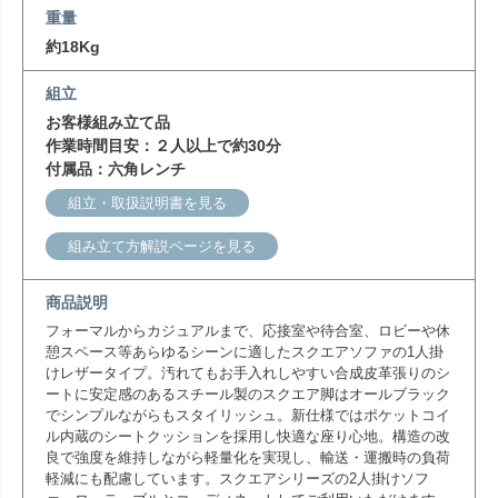
重量
約18Kg
組立
お客様組み立て品
作業時間目安：２人以上で約30分
付属品：六角レンチ
組立・取扱説明書を見る
組み立て方解説ページを見る
商品説明
フォーマルからカジュアルまで、応接室や待合室、ロビーや休
憩スペース等あらゆるシーンに適したスクエアソファの1人掛
けレザータイプ。汚れてもお手入れしやすい合成皮革張りのシ
ートに安定感のあるスチール製のスクエア脚はオールブラック
でシンプルながらもスタイリッシュ。新仕様ではポケットコイ
ル内蔵のシートクッションを採用し快適な座り心地。構造の改
良で強度を維持しながら軽量化を実現し、輸送・運搬時の負荷
軽減にも配慮しています。スクエアシリーズの2人掛けソフ