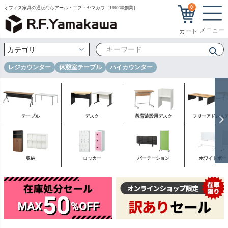
0
オフィス家具の通販ならアール・エフ・ヤマカワ［1962年創業］
レジカウンター
休憩室テーブル
ハイカウンター
テーブル
デスク
教育施設用デスク
フリーアドレス
収納
ロッカー
パーテーション
ホワイトボー