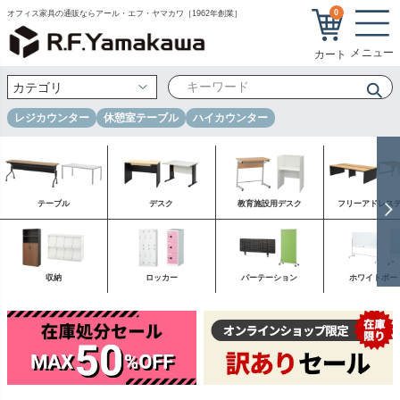
0
オフィス家具の通販ならアール・エフ・ヤマカワ［1962年創業］
レジカウンター
休憩室テーブル
ハイカウンター
テーブル
デスク
教育施設用デスク
フリーアドレス
収納
ロッカー
パーテーション
ホワイトボー