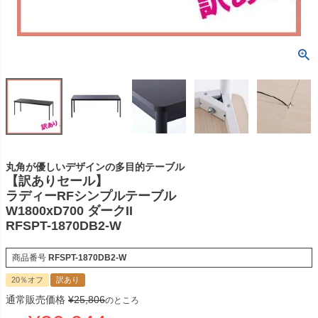
丸角が優しいデザインの多目的テーブル
【訳ありセール】
ラディーRFシンプルテーブル
W1800xD700 ダークII
RFSPT-1870DB2-W
商品番号
RFSPT-1870DB2-W
20％オフ
訳あり
通常販売価格
¥
25,806
のところ