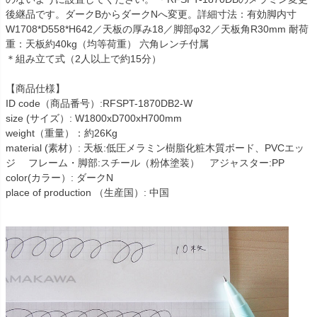
後継品です。ダークBからダークNへ変更。詳細寸法：有効脚内寸
W1708*D558*H642／天板の厚み18／脚部φ32／天板角R30mm 耐荷
重：天板約40kg（均等荷重） 六角レンチ付属
＊組み立て式（2人以上で約15分）
【商品仕様】
ID code（商品番号）:RFSPT-1870DB2-W
size (サイズ）: W1800xD700xH700mm
weight（重量）：約26Kg
material (素材）: 天板:低圧メラミン樹脂化粧木質ボード、PVCエッ
ジ フレーム・脚部:スチール（粉体塗装） アジャスター:PP
color(カラー）: ダークN
place of production （生産国）: 中国