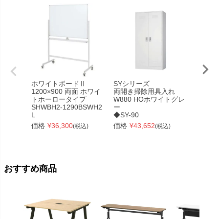
ホワイトボードⅡ
SYシリーズ
【訳あ
1200×900 両面 ホワイ
両開き掃除用具入れ
木製マ
トホーロータイプ
W880 HOホワイトグレ
ハイ ダ
SHWBH2-1290BSWH2
ー
RFMR2
L
◆SY-90
価格
¥
価格
¥
36,300
価格
¥
43,652
(税込)
(税込)
おすすめ商品