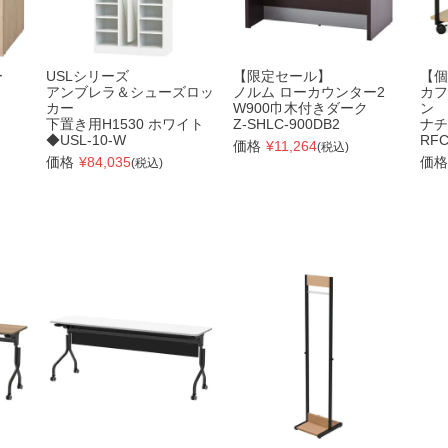
ー
USLシリーズ
【限定セール】
【個
アンブレラ＆シューズロッ
ノルム ローカウンター2
カフ
カー
W900巾木付きダーク
ン
下置き用H1530 ホワイト
Z-SHLC-900DB2
ナチ
◆USL-10-W
RFC
価格
¥
11,264
(税込)
価格
¥
84,035
価格
(税込)