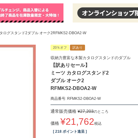
ログスタンド2ダブル オーク2RFMKS2-DBOA2-W
20％オフ
訳あり
収納力豊富な木製カタログスタンドのダブル
【訳ありセール】
ミーツ カタログスタンド2
ダブル オーク2
RFMKS2-DBOA2-W
商品番号
RFMKS2-DBOA2-W
通常販売価格
¥
27,203
のところ
¥
21,762
価格
税込
[
218
ポイント進呈 ]