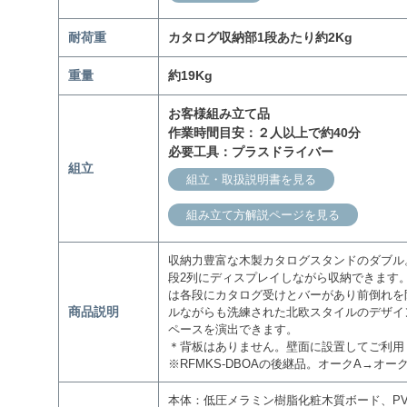
耐荷重
カタログ収納部1段あたり約2Kg
重量
約19Kg
お客様組み立て品
作業時間目安：２人以上で約40分
必要工具：プラスドライバー
組立
組立・取扱説明書を見る
組み立て方解説ページを見る
収納力豊富な木製カタログスタンドのダブル。
段2列にディスプレイしながら収納できます
は各段にカタログ受けとバーがあり前倒れを
商品説明
ルながらも洗練された北欧スタイルのデザイ
ペースを演出できます。
＊背板はありません。壁面に設置してご利用
※RFMKS-DBOAの後継品。オークA→オー
本体：低圧メラミン樹脂化粧木質ボード、PV