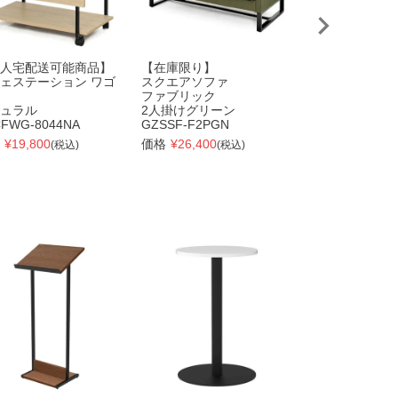
人宅配送可能商品】
【在庫限り】
【在庫限り】
ェステーション ワゴ
スクエアソファ
ミーツ
ファブリック
カタログスタン
ュラル
2人掛けグリーン
ウォルナット
FWG-8044NA
GZSSF-F2PGN
RFMKS-SGDM
¥
19,800
価格
¥
26,400
価格
¥
9,702
(税込)
(税込)
(税込