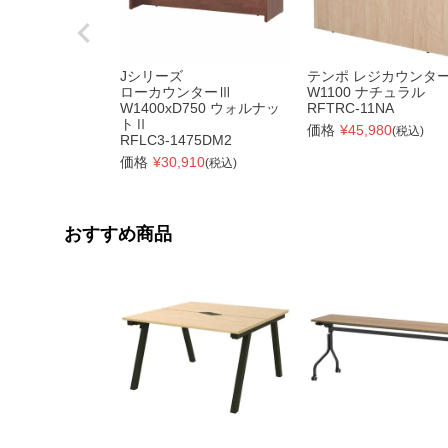
Jシリーズ
テンポ レジカウンタ
ローカウンターⅢ
W1100 ナチュラル
W1400xD750 ウォルナッ
RFTRC-11NA
トⅡ
価格
¥
45,980
(税込)
RFLC3-1475DM2
価格
¥
30,910
(税込)
おすすめ商品