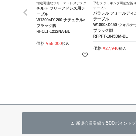
増連可能なフリーアドレスデスク
平行スタッキング可能な折
チルト フリーアドレス用テ
テーブル
パラレル フォールディ
ーブル
テーブル
W1200×D1200 ナチュラル×
W1800×D450 ウォルナ
ブラック脚
ブラック脚
RFCLT-1212NA-BL
RFPFT-1845DM-BL
価格
¥
55,000
税込
価格
¥
27,940
税込
500
新規会員登録で
ポイントプ