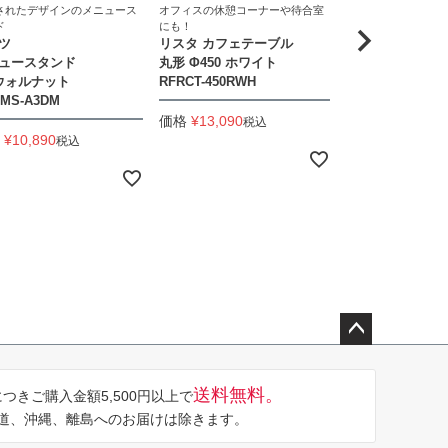
されたデザインのメニュース
オフィスの休憩コーナーや待合室
オフィスの休憩コー
ド
にも！
にも！
ツ
リスタ カフェテーブル
リスタ カフェテ
ュースタンド
丸形 Φ450 ホワイト
750×600 ナチュ
 ウォルナット
RFRCT-450RWH
RFRCT-7560NA
MS-A3DM
価格
¥
13,090
価格
¥
16,390
税込
税
¥
10,890
税込
ペー
ジト
送料無料。
つきご購入金額5,500円以上で
ップ
道、沖縄、離島へのお届けは除きます。
へ