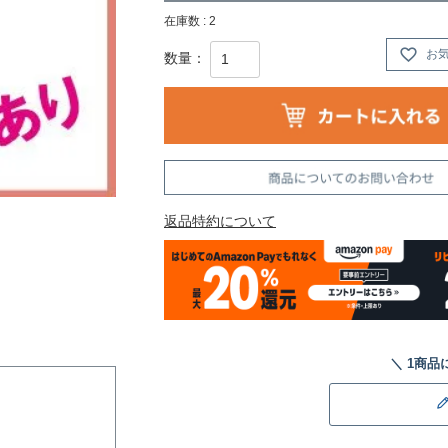
在庫数
2
お
返品特約について