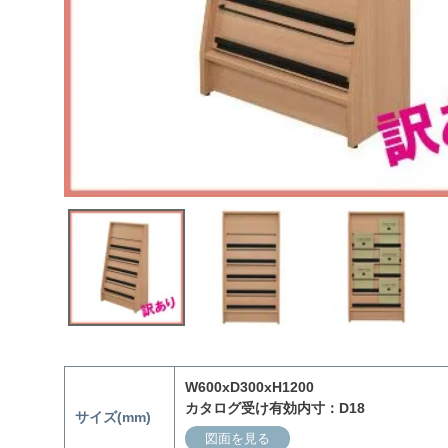
W600xD300xH1200
カタログ受け有効内寸：D18
サイズ(mm)
図面を見る