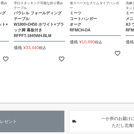
り畳み
平行スタッキング可能な折り畳み
省スペースなスリムタイプハンガ
洗練
テーブル
ー
タン
ング
パラレル フォールディング
ミーツ
ミー
テーブル
コートハンガー
メニ
ット×
W1800×D450 ホワイト×ブラ
オーク
A3
ック脚 幕板付き
RFMCH-OA
RFM
RFPFT-1845WH-BLM
価格
¥
10,890
価格
税込
価格
¥
33,440
税込
一か所のお届けに
レゼント
ただし北海