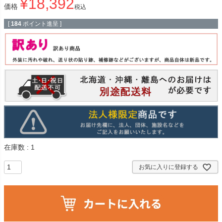
¥
18,392
価格
税込
[
184
ポイント進呈 ]
在庫数
1
お気に入りに登録する