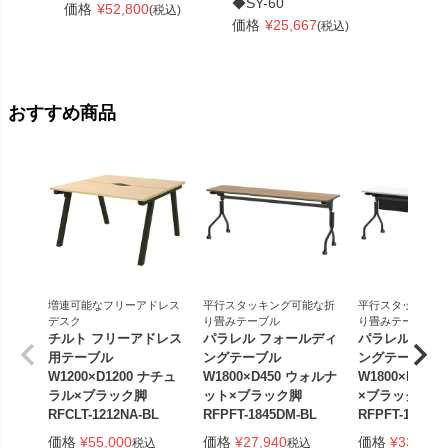
◆SY-60
W120
価格
¥
52,800
(税込)
RFRT-
価格
¥
25,667
(税込)
価格
¥
おすすめ商品
増連可能なフリーアドレス
平行スタッキング可能な折
平行スタッキング
デスク
り畳みテーブル
り畳みテーブル
チルト フリーアドレス
パラレル フォールディ
パラレル フォ
用テーブル
ングテーブル
ングテーブル
W1200×D1200 ナチュ
W1800×D450 ウォルナ
W1800×D450
ラル×ブラック脚
ット×ブラック脚
×ブラック脚 
RFCLT-1212NA-BL
RFPFT-1845DM-BL
RFPFT-1845W
価格
¥
55,000
価格
¥
27,940
価格
¥
33,440
税込
税込