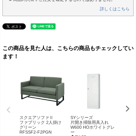
詳しくはこちら
この商品を見た人は、こちらの商品もチェックしてい
ます！
スクエアソファⅡ
SYシリーズ
【個人
ファブリック 2人掛け
片開き掃除用具入れ
品】【
グリーン
W600 HOホワイトグレ
リフレ
RFSSF2-F2PGN
ー
ブル