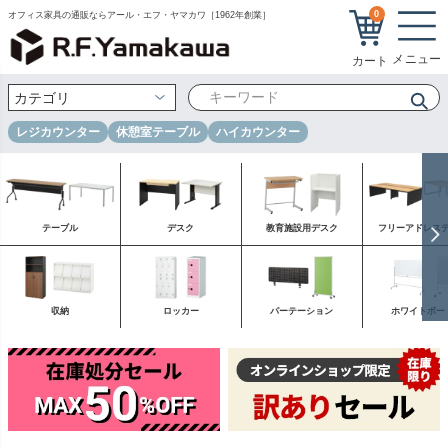
0
オフィス家具の通販ならアール・エフ・ヤマカワ［1962年創業］
レジカウンター
休憩室テーブル
ハイカウンター
テーブル
デスク
教育施設用デスク
フリーアドレス
収納
ロッカー
パーテーション
ホワイトボー