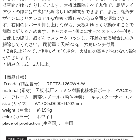
肢空間がゆったりしています。天板は四隅すべて丸角で、島型レイ
アウトの際には中央に配線逃し用の隙間ができます。また、丸角デ
ザインによりカジュアルな印象で親しみのある空間を演出できま
す。右側のレバーを押し上げながら、天板をゆっくり動かすことで
簡単に折りたためます。キャスター4個にはすべてストッパー付き。
ご使用の際は、必ずキャスターをロックし、移動させる場合にのみ
解除してください。 耐荷重：天板20Kg 六角レンチ付属
＊2台以上並べてご使用いただく場合、天板面の高さが合わない場合
がございます。
＊組み立て式（2人以上）
【商品仕様】
ID code (商品番号) : RFFT3-1260WH-W
material (素材) : 天板:低圧メラミン樹脂化粧木質ボード、PVCエッ
ジ フレーム・脚部:スチール（粉体塗装） キャスター:ナイロン
size (サイズ) : W1200xD600xH702mm
weight（重量）：約19Kg
color (カラー) : ホワイト
place of production (生産国) : 中国