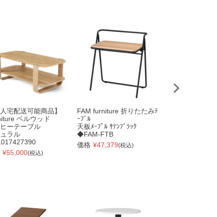
人宅配送可能商品】
FAM furniture 折りたたみﾃ
【個人宅配送可
niture ベルウッド
ｰﾌﾞﾙ
Furniture ベ
ヒーテーブル
天板ﾒｰﾌﾟﾙ ｻﾃﾝﾌﾞﾗｯｸ
３シェルフスタ
ュラル
◆FAM-FTB
ホワイト／ナチ
017427390
◆21016838668
価格
¥
47,379
(税込)
¥
55,000
価格
¥
24,000
(税込)
(税