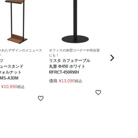
されたデザインのメニュース
オフィスの休憩コーナーや待合室
オフィスの休憩コー
ド
にも！
にも！
ツ
リスタ カフェテーブル
リスタ カフェテ
ュースタンド
丸形 Φ450 ホワイト
750×600 ナチュ
 ウォルナット
RFRCT-450RWH
RFRCT-7560NA
MS-A3DM
価格
¥
13,090
価格
¥
16,390
税込
税
¥
10,890
税込