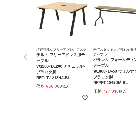
増連可能なフリーアドレスデスク
平行スタッキング可能な折
チルト フリーアドレス用テ
テーブル
パラレル フォールディ
ーブル
テーブル
W1200×D1200 ナチュラル×
W1800×D450 ウォルナ
ブラック脚
ブラック脚
RFCLT-1212NA-BL
RFPFT-1845DM-BL
価格
¥
55,000
税込
価格
¥
27,940
税込