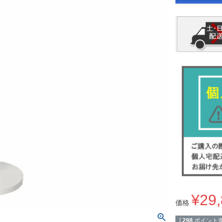
¥
29
価格
[
298
ポイント進