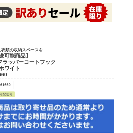
に衣類の収納スペースを
送可能商品】
re フラッパーコートフック
ホワイト
660
361660
宅配送可