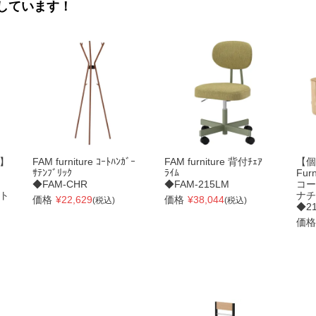
しています！
】
FAM furniture ｺｰﾄﾊﾝｶﾞｰ
FAM furniture 背付ﾁｪｱ
【個
ｻﾃﾝﾌﾞﾘｯｸ
ﾗｲﾑ
Fur
◆FAM-CHR
◆FAM-215LM
コー
ト
ナチ
価格
¥
22,629
価格
¥
38,044
(税込)
(税込)
◆21
価格