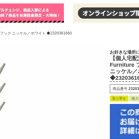
フック ニッケル／ホワイト ◆2320361660
お好きな場所
【個人宅配
Furnitu
ニッケル／
◆2320361
商品番号
2320
取り寄せ
個人