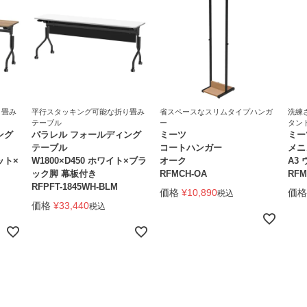
り畳み
平行スタッキング可能な折り畳み
省スペースなスリムタイプハンガ
洗練
テーブル
ー
タン
ング
パラレル フォールディング
ミーツ
ミー
テーブル
コートハンガー
メニ
ット×
W1800×D450 ホワイト×ブラ
オーク
A3
ック脚 幕板付き
RFMCH-OA
RFM
RFPFT-1845WH-BLM
価格
¥
10,890
価格
税込
価格
¥
33,440
税込