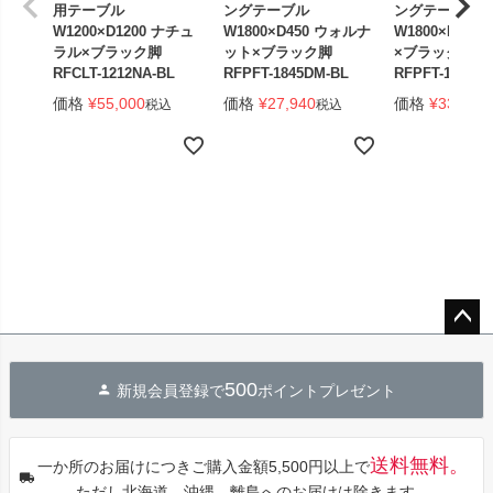
用テーブル
ングテーブル
ングテーブル
W1200×D1200 ナチュ
W1800×D450 ウォルナ
W1800×D450
ラル×ブラック脚
ット×ブラック脚
×ブラック脚 
RFCLT-1212NA-BL
RFPFT-1845DM-BL
RFPFT-1845W
価格
¥
55,000
価格
¥
27,940
価格
¥
33,440
税込
税込
ペー
ジト
500
新規会員登録で
ポイントプレゼント
ップ
へ
送料無料。
一か所のお届けにつきご購入金額5,500円以上で
ただし北海道、沖縄、離島へのお届けは除きます。