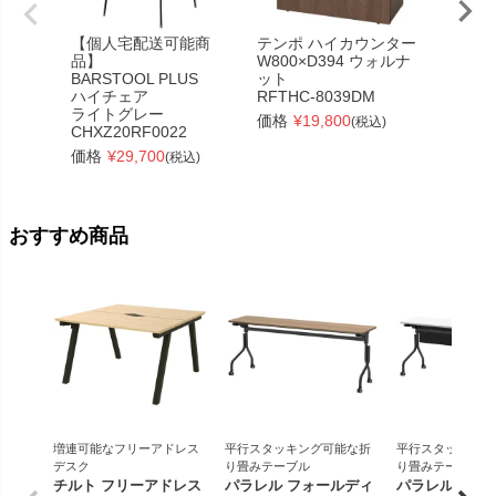
【個人宅配送可能商
テンポ ハイカウンター
リスム
品】
W800×D394 ウォルナ
用テー
BARSTOOL PLUS
ット
W360
ハイチェア
RFTHC-8039DM
ットx
ライトグレー
4ヶ口
価格
¥
19,800
(税込)
CHXZ20RF0022
RFFLT
価格
¥
29,700
価格
¥
(税込)
おすすめ商品
増連可能なフリーアドレス
平行スタッキング可能な折
平行スタッキング
デスク
り畳みテーブル
り畳みテーブル
チルト フリーアドレス
パラレル フォールディ
パラレル フォ