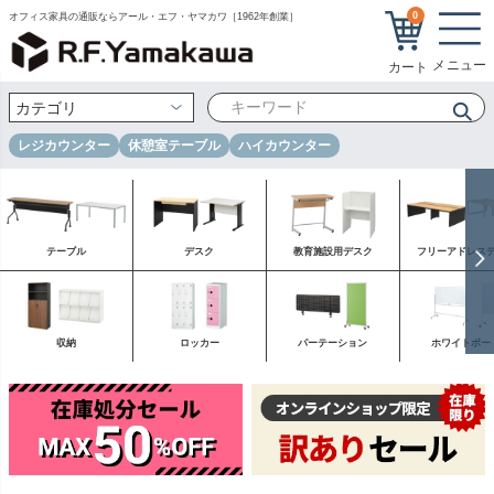
0
オフィス家具の通販ならアール・エフ・ヤマカワ［1962年創業］
レジカウンター
休憩室テーブル
ハイカウンター
テーブル
デスク
教育施設用デスク
フリーアドレス
収納
ロッカー
パーテーション
ホワイトボー