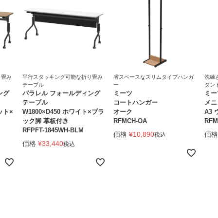
り畳み
平行スタッキング可能な折り畳み
省スペースなスリムタイプハンガ
洗練
テーブル
ー
タン
ング
パラレル フォールディング
ミーツ
ミー
テーブル
コートハンガー
メニ
ット×
W1800×D450 ホワイト×ブラ
オーク
A3
ック脚 幕板付き
RFMCH-OA
RFM
RFPFT-1845WH-BLM
価格
¥
10,890
価格
税込
価格
¥
33,440
税込