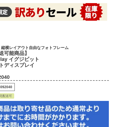
・縦横レイアウト自由なフォトフレーム
送可能商品】
splay イグジビット
トディスプレイ
2040
8092040
宅配送可