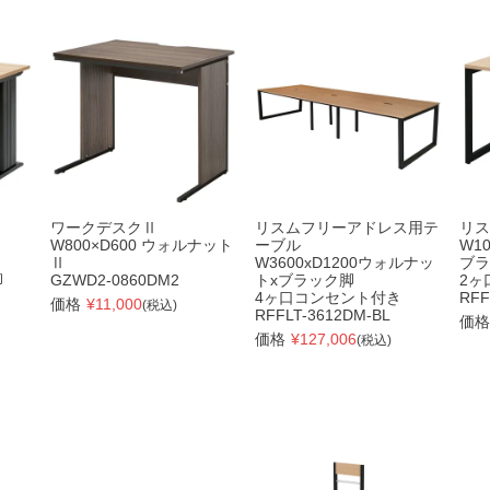
ワークデスクⅡ
リスムフリーアドレス用テ
リス
W800×D600 ウォルナット
ーブル
W1
Ⅱ
W3600xD1200ウォルナッ
ブラ
脚
GZWD2-0860DM2
トxブラック脚
2ヶ
4ヶ口コンセント付き
RFF
価格
¥
11,000
(税込)
RFFLT-3612DM-BL
価格
価格
¥
127,006
(税込)