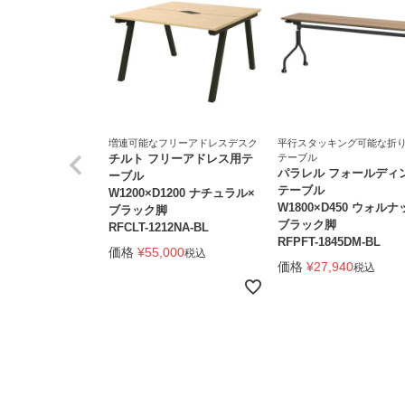
増連可能なフリーアドレスデスク
平行スタッキング可能な折
チルト フリーアドレス用テ
テーブル
パラレル フォールディ
ーブル
テーブル
W1200×D1200 ナチュラル×
W1800×D450 ウォルナ
ブラック脚
ブラック脚
RFCLT-1212NA-BL
RFPFT-1845DM-BL
価格
¥
55,000
税込
価格
¥
27,940
税込