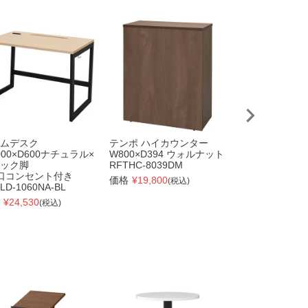
ムデスク
テンポ ハイカウンター
テンポ ハイカ
000×D600ナチュラル×
W800×D394 ウォルナット
W800×D394 
ック脚
RFTHC-8039DM
RFTHC-8039O
口コンセント付き
価格
¥
19,800
価格
¥
19,800
(税込)
(税
LD-1060NA-BL
¥
24,530
(税込)