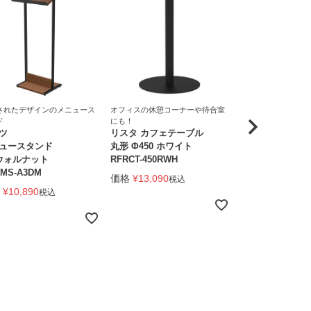
されたデザインのメニュース
オフィスの休憩コーナーや待合室
オフィスの休憩コー
ド
にも！
にも！
ツ
リスタ カフェテーブル
リスタ カフェテ
ュースタンド
丸形 Φ450 ホワイト
750×600 ナチュ
 ウォルナット
RFRCT-450RWH
RFRCT-7560NA
MS-A3DM
価格
¥
13,090
価格
¥
16,390
税込
税
¥
10,890
税込