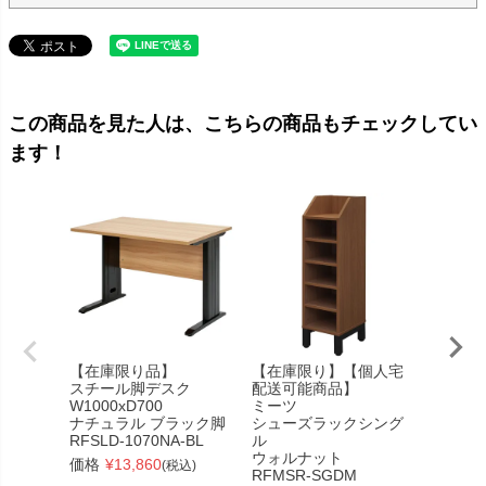
この商品を見た人は、こちらの商品もチェックしてい
ます！
【在庫限り品】
【在庫限り】【個人宅
SBKシ
スチール脚デスク
配送可能商品】
オープ
W1000xD700
ミーツ
カー
ナチュラル ブラック脚
シューズラックシング
4列4段
RFSLD-1070NA-BL
ル
レー
ウォルナット
◆SBK-
価格
¥
13,860
(税込)
RFMSR-SGDM
価格
¥