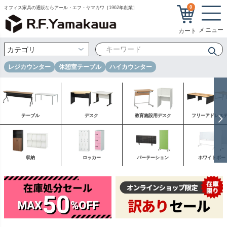
0
オフィス家具の通販ならアール・エフ・ヤマカワ［1962年創業］
レジカウンター
休憩室テーブル
ハイカウンター
テーブル
デスク
教育施設用デスク
フリーアドレス
収納
ロッカー
パーテーション
ホワイトボー