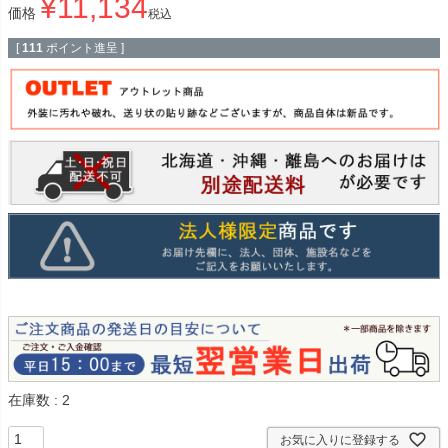
¥
11,134
価格
税込
[
111
ポイント進呈 ]
在庫数
2
お気に入りに登録する