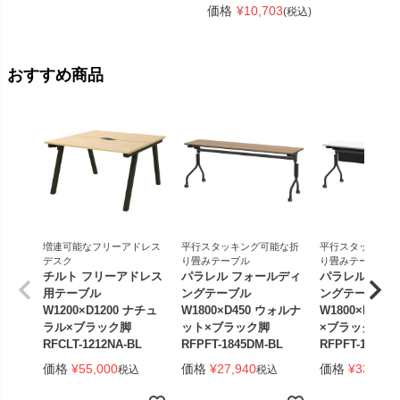
価格
¥
10,703
(税込)
おすすめ商品
増連可能なフリーアドレス
平行スタッキング可能な折
平行スタッキング
デスク
り畳みテーブル
り畳みテーブル
チルト フリーアドレス
パラレル フォールディ
パラレル フォ
用テーブル
ングテーブル
ングテーブル
W1200×D1200 ナチュ
W1800×D450 ウォルナ
W1800×D450
ラル×ブラック脚
ット×ブラック脚
×ブラック脚 
RFCLT-1212NA-BL
RFPFT-1845DM-BL
RFPFT-1845W
価格
¥
55,000
価格
¥
27,940
価格
¥
33,440
税込
税込