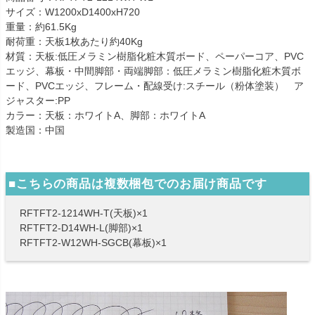
サイズ：W1200xD1400xH720
重量：約61.5Kg
耐荷重：天板1枚あたり約40Kg
材質：天板:低圧メラミン樹脂化粧木質ボード、ペーパーコア、PVC
エッジ、幕板・中間脚部・両端脚部：低圧メラミン樹脂化粧木質ボ
ード、PVCエッジ、フレーム・配線受け:スチール（粉体塗装） ア
ジャスター:PP
カラー：天板：ホワイトA、脚部：ホワイトA
製造国：中国
■こちらの商品は複数梱包でのお届け商品です
RFTFT2-1214WH-T(天板)×1
RFTFT2-D14WH-L(脚部)×1
RFTFT2-W12WH-SGCB(幕板)×1