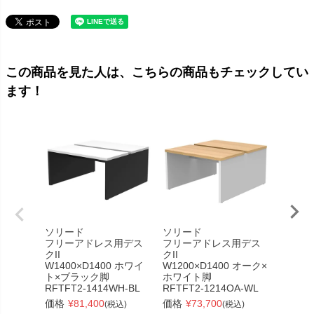
この商品を見た人は、こちらの商品もチェックしてい
ます！
ソリード
ソリード
ソリー
フリーアドレス用デス
フリーアドレス用デス
フリー
クII
クII
クII
W1400×D1400 ホワイ
W1200×D1400 オーク×
W1000
ト×ブラック脚
ホワイト脚
ト×ホ
RFTFT2-1414WH-BL
RFTFT2-1214OA-WL
RFTFT
価格
¥
81,400
価格
¥
73,700
価格
¥
(税込)
(税込)