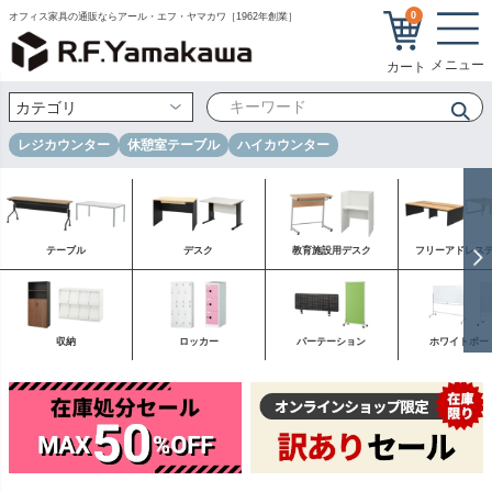
0
オフィス家具の通販ならアール・エフ・ヤマカワ［1962年創業］
レジカウンター
休憩室テーブル
ハイカウンター
テーブル
デスク
教育施設用デスク
フリーアドレス
収納
ロッカー
パーテーション
ホワイトボー