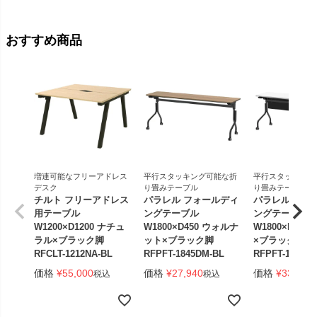
おすすめ商品
増連可能なフリーアドレス
平行スタッキング可能な折
平行スタッキング
デスク
り畳みテーブル
り畳みテーブル
チルト フリーアドレス
パラレル フォールディ
パラレル フォ
用テーブル
ングテーブル
ングテーブル
W1200×D1200 ナチュ
W1800×D450 ウォルナ
W1800×D450
ラル×ブラック脚
ット×ブラック脚
×ブラック脚 
RFCLT-1212NA-BL
RFPFT-1845DM-BL
RFPFT-1845W
価格
¥
55,000
価格
¥
27,940
価格
¥
33,440
税込
税込