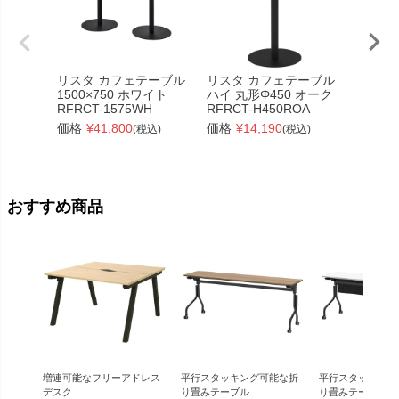
リスタ カフェテーブル
リスタ カフェテーブル
リスタ
1500×750 ホワイト
ハイ 丸形Φ450 オーク
丸形 Φ
RFRCT-1575WH
RFRCT-H450ROA
RFRCT
価格
¥
41,800
価格
¥
14,190
価格
¥
(税込)
(税込)
おすすめ商品
増連可能なフリーアドレス
平行スタッキング可能な折
平行スタッキング
デスク
り畳みテーブル
り畳みテーブル