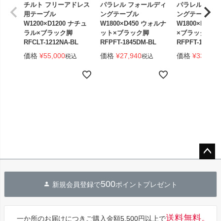
チルト フリーアドレス
パラレル フォールディ
パラレル フォ
用テーブル
ングテーブル
ングテーブル
W1200×D1200 ナチュ
W1800×D450 ウォルナ
W1800×D450
ラル×ブラック脚
ット×ブラック脚
×ブラック脚 
RFCLT-1212NA-BL
RFPFT-1845DM-BL
RFPFT-1845W
価格
¥
55,000
価格
¥
27,940
価格
¥
33,440
税込
税込
ペー
ジト
500
新規会員登録で
ポイントプレゼント
ップ
へ
送料無料。
一か所のお届けにつきご購入金額5,500円以上で