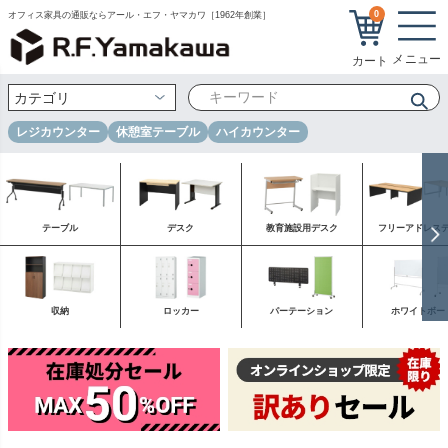
0
オフィス家具の通販ならアール・エフ・ヤマカワ［1962年創業］
レジカウンター
休憩室テーブル
ハイカウンター
テーブル
デスク
教育施設用デスク
フリーアドレス
収納
ロッカー
パーテーション
ホワイトボー