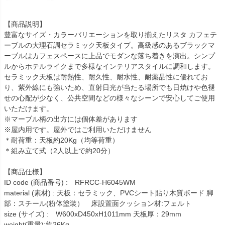
【商品説明】
豊富なサイズ・カラーバリエーションを取り揃えたリスタ カフェテ
ーブルの大理石調セラミック天板タイプ。高級感のあるブラックマ
ーブルはカフェスペースに上品でモダンな落ち着きを演出。シンプ
ルからホテルライクまで多様なインテリアスタイルに調和します。
セラミック天板は耐熱性、耐久性、耐水性、耐薬品性に優れてお
り、紫外線にも強いため、直射日光が当たる場所でも日焼けや色褪
せの心配が少なく、公共空間などの様々なシーンで安心してご使用
いただけます。
※マーブル柄の出方には個体差があります
※屋内用です。屋外ではご利用いただけません
＊耐荷重：天板約20Kg（均等荷重）
＊組み立て式（2人以上で約20分）
【商品仕様】
ID code (商品番号) : RFRCC-H6045WM
material (素材) : 天板：セラミック、PVCシート貼り木質ボード 脚
部：スチール(粉体塗装） 床設置面クッション材:フェルト
size (サイズ) : W600xD450xH1011mm 天板厚：29mm
weight(重量):約26Kg