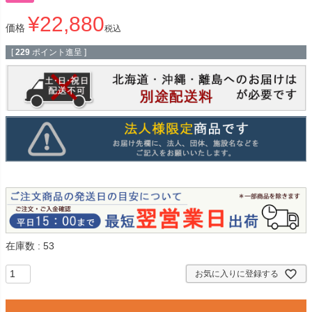
¥
22,880
価格
税込
[
229
ポイント進呈 ]
在庫数
53
お気に入りに登録する