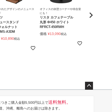
されたデザインのメニュース
オフィスの休憩コーナーや待合室
オフィスの休憩コー
ド
にも！
にも！
ツ
リスタ カフェテーブル
リスタ カフェテ
ュースタンド
丸形 Φ450 ホワイト
750×600 ナチュ
 ウォルナット
RFRCT-450RWH
RFRCT-7560NA
MS-A3DM
価格
¥
13,090
価格
¥
16,390
税込
税
¥
10,890
税込
ペー
ジト
送料無料。
つきご購入金額5,500円以上で
ップ
道、沖縄、離島へのお届けは除きます。
へ