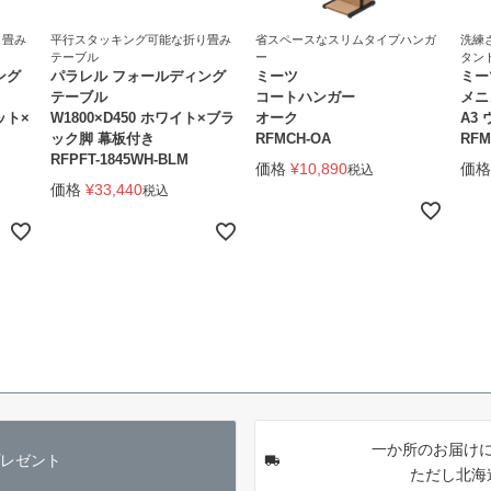
り畳み
平行スタッキング可能な折り畳み
省スペースなスリムタイプハンガ
洗練
テーブル
ー
タン
ング
パラレル フォールディング
ミーツ
ミー
テーブル
コートハンガー
メニ
ット×
W1800×D450 ホワイト×ブラ
オーク
A3
ック脚 幕板付き
RFMCH-OA
RFM
RFPFT-1845WH-BLM
価格
¥
10,890
価格
税込
価格
¥
33,440
税込
一か所のお届けに
レゼント
ただし北海