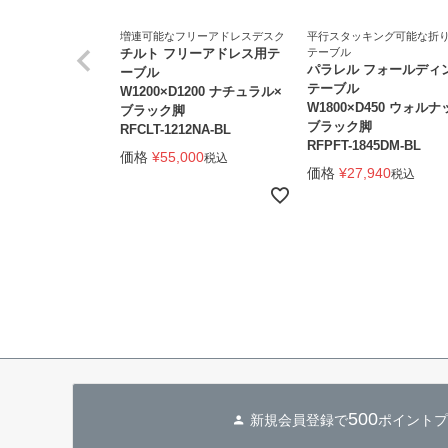
増連可能なフリーアドレスデスク
平行スタッキング可能な折
チルト フリーアドレス用テ
テーブル
パラレル フォールディ
ーブル
テーブル
W1200×D1200 ナチュラル×
W1800×D450 ウォルナ
ブラック脚
ブラック脚
RFCLT-1212NA-BL
RFPFT-1845DM-BL
価格
¥
55,000
税込
価格
¥
27,940
税込
500
新規会員登録で
ポイントプ