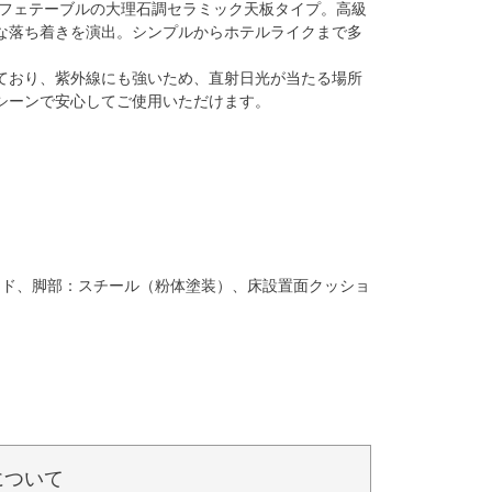
カフェテーブルの大理石調セラミック天板タイプ。高級
な落ち着きを演出。シンプルからホテルライクまで多
ており、紫外線にも強いため、直射日光が当たる場所
シーンで安心してご使用いただけます。
り木質ボード、脚部：スチール（粉体塗装）、床設置面クッショ
について