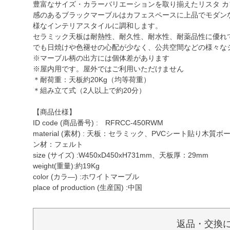
豊富なサイズ・カラーバリエーションを取り揃えたリスタ 
感のあるブラックマーブルはカフェスペースに上品でモダン
様なインテリアスタイルに調和します。
セラミック天板は耐熱性、耐久性、耐水性、耐薬品性に優れ
でも日焼けや色褪せの心配が少なく、公共空間などの様々な
※マーブル柄の出方には個体差があります
※屋内用です。屋外ではご利用いただけません
＊耐荷重：天板約20Kg（均等荷重）
＊組み立て式（2人以上で約20分）
【商品仕様】
ID code (商品番号) : RFRCC-450RWM
material (素材) : 天板：セラミック、PVCシート貼
ン材：フェルト
size (サイズ) :W450xD450xH731mm、天板厚：29mm
weight(重量):約19Kg
color (カラ―) :ホワイトマーブル
place of production (生産国) :中国
返品・交換