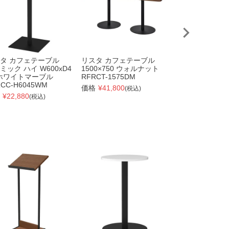
タ カフェテーブル
リスタ カフェテーブル
リスタ カフェ
ミック ハイ W600xD4
1500×750 ウォルナット
600×450 ナチ
 ホワイトマーブル
RFRCT-1575DM
RFRCT-6045N
CC-H6045WM
価格
¥
41,800
価格
¥
14,190
(税込)
(税
¥
22,880
(税込)