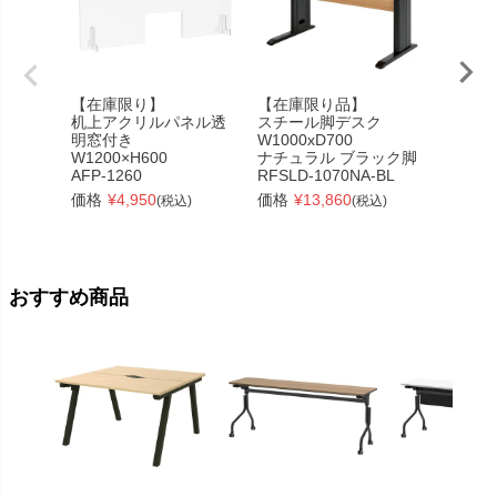
【在庫限り】
【在庫限り品】
【在庫
机上アクリルパネル透
スチール脚デスク
アク
明窓付き
W1000xD700
窓付き 
W1200×H600
ナチュラル ブラック脚
m
AFP-1260
RFSLD-1070NA-BL
◆AP-1
価格
¥
4,950
価格
¥
13,860
価格
¥
(税込)
(税込)
おすすめ商品