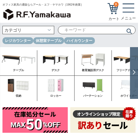
0
オフィス家具の通販ならアール・エフ・ヤマカワ［1962年創業］
レジカウンター
休憩室テーブル
ハイカウンター
テーブル
デスク
教育施設用デスク
フリーアドレス
収納
ロッカー
パーテーション
ホワイトボー