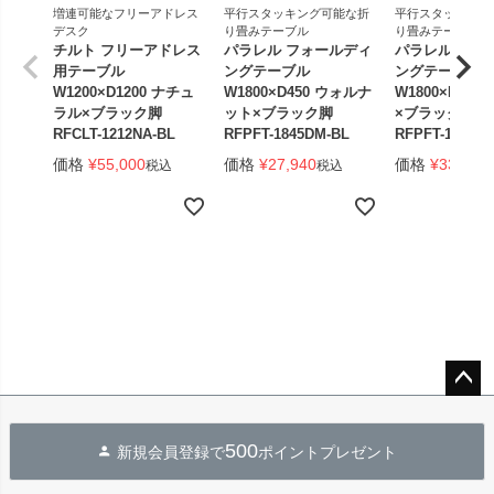
増連可能なフリーアドレス
平行スタッキング可能な折
平行スタッキング
デスク
り畳みテーブル
り畳みテーブル
チルト フリーアドレス
パラレル フォールディ
パラレル フォ
用テーブル
ングテーブル
ングテーブル
W1200×D1200 ナチュ
W1800×D450 ウォルナ
W1800×D450
ラル×ブラック脚
ット×ブラック脚
×ブラック脚 
RFCLT-1212NA-BL
RFPFT-1845DM-BL
RFPFT-1845W
価格
¥
55,000
価格
¥
27,940
価格
¥
33,440
税込
税込
ペー
ジト
500
新規会員登録で
ポイントプレゼント
ップ
へ