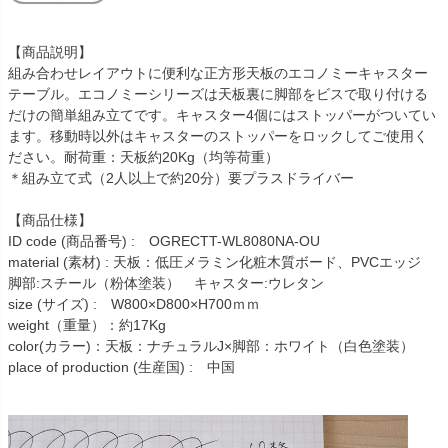
【商品説明】
組み合わせレイアウトに便利な正方形天板のエコノミーキャスター
テーブル。エコノミーシリーズは天板裏に脚部をビスで取り付ける
だけの簡単組み立てです。キャスター4個にはストッパーがついてい
ます。移動時以外はキャスターのストッパーをロックしてご使用く
ださい。耐荷重：天板約20Kg（均等荷重）
＊組み立て式（2人以上で約20分）要プラスドライバー
【商品仕様】
ID code (商品番号) : OGRECTT-WL8080NA-OU
material (素材) : 天板：低圧メラミン化粧木質ボード、PVCエッジ
脚部:スチール（粉体塗装） キャスター:ウレタン
size (サイズ) : W800×D800×H700ｍｍ
weight（重量）：約17Kg
color(カラー)：天板：ナチュラルJ×脚部：ホワイト（白色塗装）
place of production (生産国) : 中国