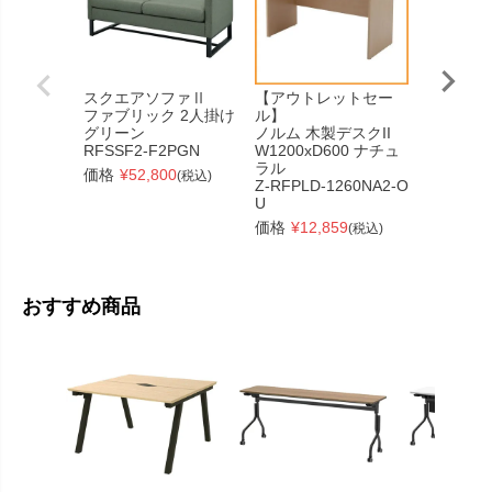
スクエアソファⅡ
【アウトレットセー
【在庫限
ファブリック 2人掛け
ル】
アクリ
グリーン
ノルム 木製デスクII
窓付き W1
RFSSF2-F2PGN
W1200xD600 ナチュ
mm
ラル
◆AP-12
価格
¥
52,800
(税込)
Z-RFPLD-1260NA2-O
価格
¥
7,
U
価格
¥
12,859
(税込)
おすすめ商品