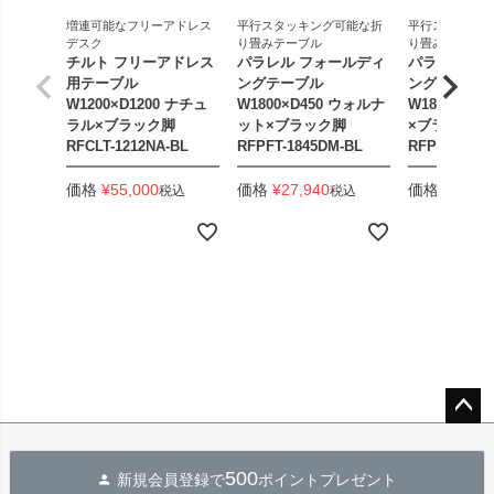
増連可能なフリーアドレス
平行スタッキング可能な折
平行スタッキン
デスク
り畳みテーブル
り畳みテーブル
チルト フリーアドレス
パラレル フォールディ
パラレル フ
用テーブル
ングテーブル
ングテーブル
W1200×D1200 ナチュ
W1800×D450 ウォルナ
W1800×D4
ラル×ブラック脚
ット×ブラック脚
×ブラック脚
RFCLT-1212NA-BL
RFPFT-1845DM-BL
RFPFT-184
価格
¥
55,000
価格
¥
27,940
価格
¥
33,44
税込
税込
ペー
ジト
500
新規会員登録で
ポイントプレゼント
ップ