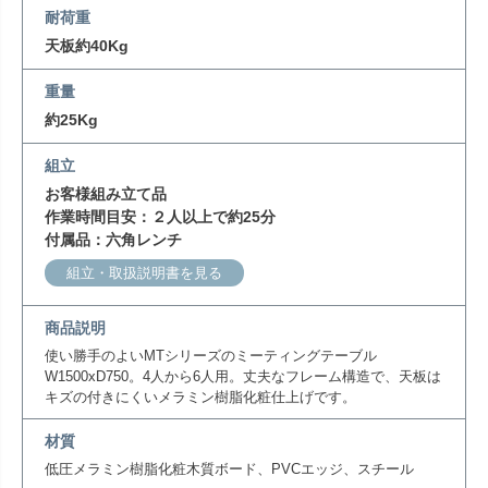
耐荷重
天板約40Kg
重量
約25Kg
組立
お客様組み立て品
作業時間目安：２人以上で約25分
付属品：六角レンチ
組立・取扱説明書を見る
商品説明
使い勝手のよいMTシリーズのミーティングテーブル
W1500xD750。4人から6人用。丈夫なフレーム構造で、天板は
キズの付きにくいメラミン樹脂化粧仕上げです。
材質
低圧メラミン樹脂化粧木質ボード、PVCエッジ、スチール