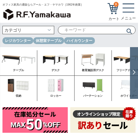
0
オフィス家具の通販ならアール・エフ・ヤマカワ［1962年創業］
レジカウンター
休憩室テーブル
ハイカウンター
テーブル
デスク
教育施設用デスク
フリーアドレス
収納
ロッカー
パーテーション
ホワイトボー