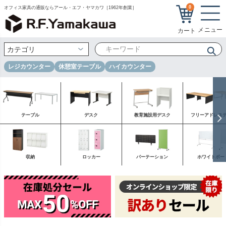
0
オフィス家具の通販ならアール・エフ・ヤマカワ［1962年創業］
レジカウンター
休憩室テーブル
ハイカウンター
テーブル
デスク
教育施設用デスク
フリーアドレス
収納
ロッカー
パーテーション
ホワイトボー