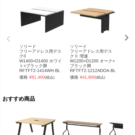
ソリード
ソリード
ソリー
フリーアドレス用デス
フリーアドレス用デス
フリー
クII
クⅡ 増連
クII
W1400×D1400 ホワイ
W1200×D1200 オーク×
W1200
ト×ブラック脚
ブラック脚
ブラッ
RFTFT2-1414WH-BL
RFTFT2-1212ADOA-BL
RFTFT
価格
¥
81,400
価格
¥
41,800
価格
¥
(税込)
(税込)
おすすめ商品