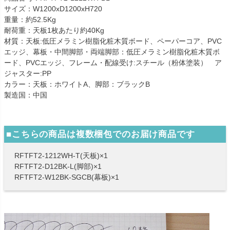
サイズ：W1200xD1200xH720
重量：約52.5Kg
耐荷重：天板1枚あたり約40Kg
材質：天板:低圧メラミン樹脂化粧木質ボード、ペーパーコア、PVC
エッジ、幕板・中間脚部・両端脚部：低圧メラミン樹脂化粧木質ボ
ード、PVCエッジ、フレーム・配線受け:スチール（粉体塗装） ア
ジャスター:PP
カラー：天板：ホワイトA、脚部：ブラックB
製造国：中国
■こちらの商品は複数梱包でのお届け商品です
RFTFT2-1212WH-T(天板)×1
RFTFT2-D12BK-L(脚部)×1
RFTFT2-W12BK-SGCB(幕板)×1