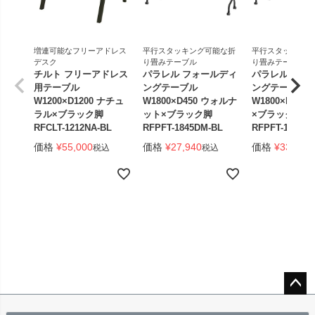
増連可能なフリーアドレス
平行スタッキング可能な折
平行スタッキング
デスク
り畳みテーブル
り畳みテーブル
チルト フリーアドレス
パラレル フォールディ
パラレル フォ
用テーブル
ングテーブル
ングテーブル
W1200×D1200 ナチュ
W1800×D450 ウォルナ
W1800×D450
ラル×ブラック脚
ット×ブラック脚
×ブラック脚 
RFCLT-1212NA-BL
RFPFT-1845DM-BL
RFPFT-1845W
価格
¥
55,000
価格
¥
27,940
価格
¥
33,440
税込
税込
ペー