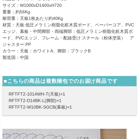
サイズ：W1000xD1400xH720
重量：約56Kg
耐荷重：天板1枚あたり約40Kg
材質：天板:低圧メラミン樹脂化粧木質ボード、ペーパーコア、PVC
エッジ、幕板・中間脚部・両端脚部：低圧メラミン樹脂化粧木質ボ
ード、PVCエッジ、フレーム・配線受け:スチール（粉体塗装） ア
ジャスター:PP
カラー：天板：ホワイトA、脚部：ブラックB
製造国：中国
■こちらの商品は複数梱包でのお届け商品です
RFTFT2-1014WH-T(天板)×1
RFTFT2-D14BK-L(脚部)×1
RFTFT2-W10BK-SGCB(幕板)×1