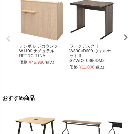
テンポ レジカウンター
ワークデスクⅡ
テンポ
W1100 ナチュラル
W800×D600 ウォルナ
W120
RFTRC-11NA
ットⅡ
ル
GZWD2-0860DM2
RFTHC
価格
¥
45,980
(税込)
価格
¥
11,000
価格
¥
(税込)
おすすめ商品