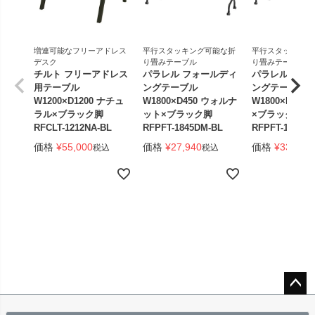
増連可能なフリーアドレス
平行スタッキング可能な折
平行スタッキング
デスク
り畳みテーブル
り畳みテーブル
チルト フリーアドレス
パラレル フォールディ
パラレル フォ
用テーブル
ングテーブル
ングテーブル
W1200×D1200 ナチュ
W1800×D450 ウォルナ
W1800×D450
ラル×ブラック脚
ット×ブラック脚
×ブラック脚 
RFCLT-1212NA-BL
RFPFT-1845DM-BL
RFPFT-1845W
価格
¥
55,000
価格
¥
27,940
価格
¥
33,440
税込
税込
ペー