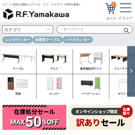
0
オフィス家具の通販ならアール・エフ・ヤマカワ［1962年創業］
レジカウンター
休憩室テーブル
ハイカウンター
テーブル
デスク
教育施設用デスク
フリーアドレス
収納
ロッカー
パーテーション
ホワイトボー