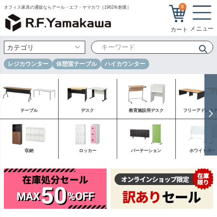
0
オフィス家具の通販ならアール・エフ・ヤマカワ［1962年創業］
レジカウンター
休憩室テーブル
ハイカウンター
テーブル
デスク
教育施設用デスク
フリーアドレス
収納
ロッカー
パーテーション
ホワイトボー