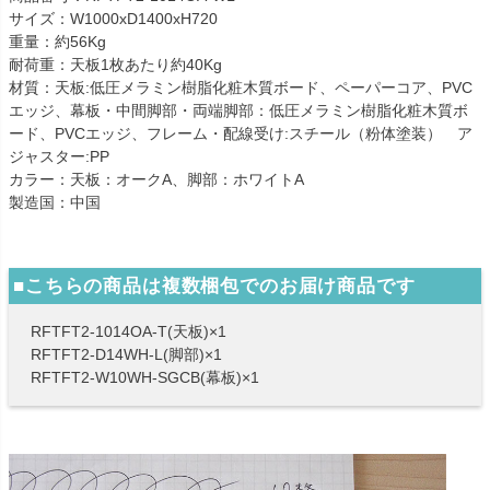
サイズ：W1000xD1400xH720
重量：約56Kg
耐荷重：天板1枚あたり約40Kg
材質：天板:低圧メラミン樹脂化粧木質ボード、ペーパーコア、PVC
エッジ、幕板・中間脚部・両端脚部：低圧メラミン樹脂化粧木質ボ
ード、PVCエッジ、フレーム・配線受け:スチール（粉体塗装） ア
ジャスター:PP
カラー：天板：オークA、脚部：ホワイトA
製造国：中国
■こちらの商品は複数梱包でのお届け商品です
RFTFT2-1014OA-T(天板)×1
RFTFT2-D14WH-L(脚部)×1
RFTFT2-W10WH-SGCB(幕板)×1