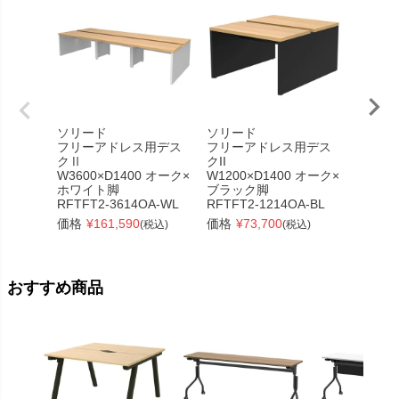
ソリード
ソリード
ソリー
フリーアドレス用デス
フリーアドレス用デス
フリー
クⅡ
クII
クⅡ
W3600×D1400 オーク×
W1200×D1400 オーク×
W2400
ホワイト脚
ブラック脚
ホワイ
RFTFT2-3614OA-WL
RFTFT2-1214OA-BL
RFTFT
価格
¥
161,590
価格
¥
73,700
価格
¥
(税込)
(税込)
おすすめ商品