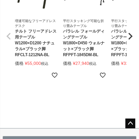
増連可能なフリーアドレス
平行スタッキング可能な折
平行スタッキング
デスク
り畳みテーブル
り畳みテーブル
チルト フリーアドレス
パラレル フォールディ
パラレル フォ
用テーブル
ングテーブル
ングテーブル
W1200×D1200 ナチュ
W1800×D450 ウォルナ
W1800×D450
ラル×ブラック脚
ット×ブラック脚
×ブラック脚 
RFCLT-1212NA-BL
RFPFT-1845DM-BL
RFPFT-1845W
価格
¥
55,000
価格
¥
27,940
価格
¥
33,440
税込
税込
ペー
ジト