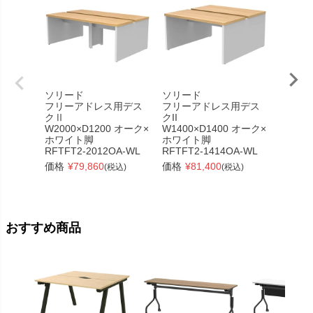
ソリード
ソリード
ソリー
フリーアドレス用デス
フリーアドレス用デス
フリー
クⅡ
クII
フデス
W2000×D1200 オーク×
W1400×D1400 オーク×
W1200
ホワイト脚
ホワイト脚
ホワイ
RFTFT2-2012OA-WL
RFTFT2-1414OA-WL
RFTFH
価格
¥
79,860
価格
¥
81,400
価格
¥
(税込)
(税込)
おすすめ商品