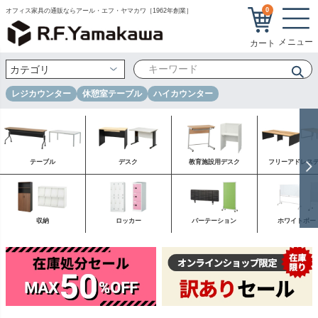
0
オフィス家具の通販ならアール・エフ・ヤマカワ［1962年創業］
レジカウンター
休憩室テーブル
ハイカウンター
テーブル
デスク
教育施設用デスク
フリーアドレス
収納
ロッカー
パーテーション
ホワイトボー