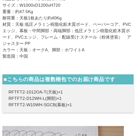
サイズ：W1000xD1200xH720
重量：約47.5Kg
耐荷重：天板1枚あたり約40Kg
材質：天板:低圧メラミン樹脂化粧木質ボード、ペーパーコア、PVC
エッジ、幕板・中間脚部・両端脚部：低圧メラミン樹脂化粧木質ボ
ード、PVCエッジ、フレーム・配線受け:スチール（粉体塗装） ア
ジャスター:PP
カラー：天板：オークA、脚部：ホワイトA
製造国：中国
■こちらの商品は複数梱包でのお届け商品です
RFTFT2-1012OA-T(天板)×1
RFTFT2-D12WH-L(脚部)×1
RFTFT2-W10WH-SGCB(幕板)×1