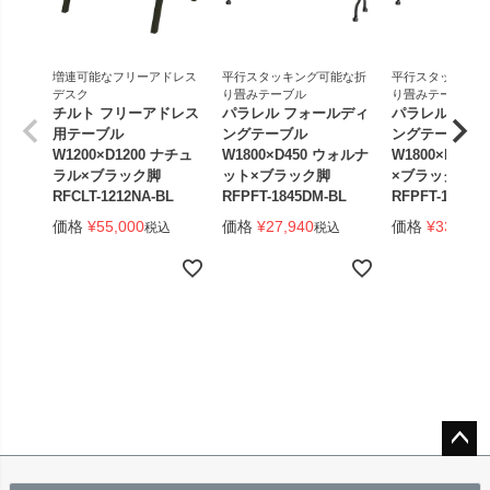
増連可能なフリーアドレス
平行スタッキング可能な折
平行スタッキング
デスク
り畳みテーブル
り畳みテーブル
チルト フリーアドレス
パラレル フォールディ
パラレル フォ
用テーブル
ングテーブル
ングテーブル
W1200×D1200 ナチュ
W1800×D450 ウォルナ
W1800×D450
ラル×ブラック脚
ット×ブラック脚
×ブラック脚 
RFCLT-1212NA-BL
RFPFT-1845DM-BL
RFPFT-1845W
価格
¥
55,000
価格
¥
27,940
価格
¥
33,440
税込
税込
ペー