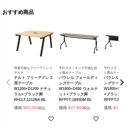
おすすめ商品
増連可能なフリーアドレス
平行スタッキング可能な折
平行スタッキング
デスク
り畳みテーブル
り畳みテーブル
チルト フリーアドレス
パラレル フォールディ
パラレル フォ
用テーブル
ングテーブル
ングテーブル
W1200×D1200 ナチュ
W1800×D450 ウォルナ
W1800×D450
ラル×ブラック脚
ット×ブラック脚
×ブラック脚 
RFCLT-1212NA-BL
RFPFT-1845DM-BL
RFPFT-1845W
価格
¥
55,000
価格
¥
27,940
価格
¥
33,440
税込
税込