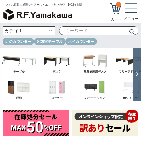
0
オフィス家具の通販ならアール・エフ・ヤマカワ［1962年創業］
レジカウンター
休憩室テーブル
ハイカウンター
テーブル
デスク
教育施設用デスク
フリーアドレス
収納
ロッカー
パーテーション
ホワイトボー