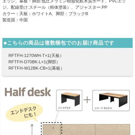
エッジ、幕板・脚部:低圧メラミン樹脂化粧木質ボード、PVCエッ
ジ、配線受け:スチール（粉体塗装）、アジャスター:PP
カラー：天板：ホワイトA、脚部：ブラックB
製造国：中国
■こちらの商品は複数梱包でのお届け商品です
RFTFH-1270WH-T×1(天板）
RFTFH-D70BK-L×1(脚部）
RFTFH-W12BK-CB×1(幕板）