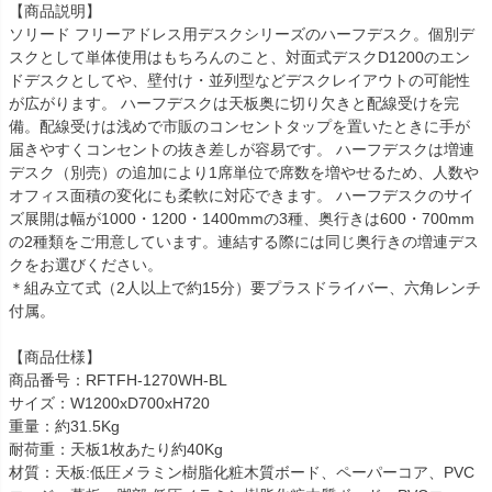
【商品説明】
ソリード フリーアドレス用デスクシリーズのハーフデスク。個別デ
スクとして単体使用はもちろんのこと、対面式デスクD1200のエン
ドデスクとしてや、壁付け・並列型などデスクレイアウトの可能性
が広がります。 ハーフデスクは天板奥に切り欠きと配線受けを完
備。配線受けは浅めで市販のコンセントタップを置いたときに手が
届きやすくコンセントの抜き差しが容易です。 ハーフデスクは増連
デスク（別売）の追加により1席単位で席数を増やせるため、人数や
オフィス面積の変化にも柔軟に対応できます。 ハーフデスクのサイ
ズ展開は幅が1000・1200・1400mmの3種、奥行きは600・700mm
の2種類をご用意しています。連結する際には同じ奥行きの増連デス
クをお選びください。
＊組み立て式（2人以上で約15分）要プラスドライバー、六角レンチ
付属。
【商品仕様】
商品番号：RFTFH-1270WH-BL
サイズ：W1200xD700xH720
重量：約31.5Kg
耐荷重：天板1枚あたり約40Kg
材質：天板:低圧メラミン樹脂化粧木質ボード、ペーパーコア、PVC