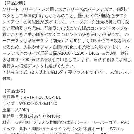
【商品説明】
ソリード フリーアドレス用デスクシリーズのハーフデスク。個別デ
スクとして単体使用はもちろんのこと、壁付けや並列型などデスク
レイアウトの可能性が広がります。 ハーフデスクは天板奥に切り欠
きと配線受けを完備。配線受けは浅めで市販のコンセントタップを
置いたときに手が届きやすくコンセントの抜き差しが容易です。 ハ
ーフデスクは増連デスク（別売）の追加により1席単位で席数を増や
せるため、人数やオフィス面積の変化にも柔軟に対応できます。 ハ
ーフデスクのサイズ展開は幅が1000・1200・1400mmの3種、奥行
きは600・700mmの2種類をご用意しています。連結する際には同じ
奥行きの増連デスクをお選びください。
＊組み立て式（2人以上で約15分）要プラスドライバー、六角レンチ
付属。
【商品仕様】
商品番号：RFTFH-1070OA-BL
サイズ：W1000xD700xH720
重量：約29Kg
耐荷重：天板1枚あたり約40Kg
材質：天板:低圧メラミン樹脂化粧木質ボード、ペーパーコア、PVC
エッジ、幕板・脚部:低圧メラミン樹脂化粧木質ボード、PVCエッ