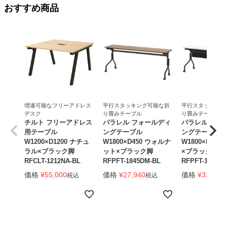
おすすめ商品
増連可能なフリーアドレス
平行スタッキング可能な折
平行スタッキング
デスク
り畳みテーブル
り畳みテーブル
チルト フリーアドレス
パラレル フォールディ
パラレル フォ
用テーブル
ングテーブル
ングテーブル
W1200×D1200 ナチュ
W1800×D450 ウォルナ
W1800×D450
ラル×ブラック脚
ット×ブラック脚
×ブラック脚 
RFCLT-1212NA-BL
RFPFT-1845DM-BL
RFPFT-1845W
価格
¥
55,000
価格
¥
27,940
価格
¥
33,440
税込
税込