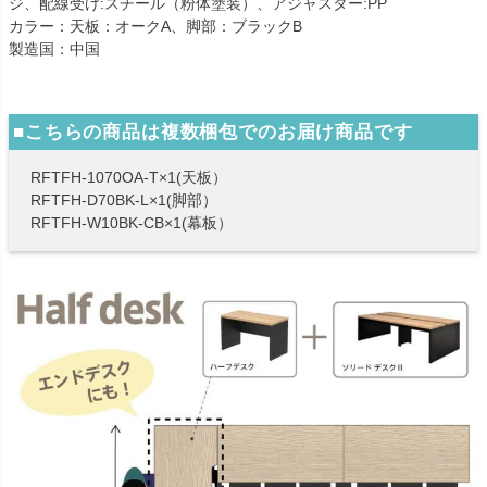
ジ、配線受け:スチール（粉体塗装）、アジャスター:PP
カラー：天板：オークA、脚部：ブラックB
製造国：中国
■こちらの商品は複数梱包でのお届け商品です
RFTFH-1070OA-T×1(天板）
RFTFH-D70BK-L×1(脚部）
RFTFH-W10BK-CB×1(幕板）