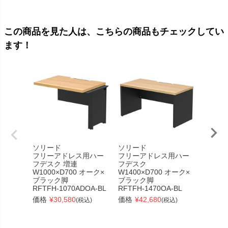
この商品を見た人は、こちらの商品もチェックしてい
ます！
ソリード
ソリード
ソリー
フリーアドレス用ハー
フリーアドレス用ハー
フリー
フデスク 増連
フデスク
フデス
W1000×D700 オーク×
W1400×D700 オーク×
W4200
ブラック脚
ブラック脚
ブラッ
RFTFH-1070ADOA-BL
RFTFH-1470OA-BL
RFTFH
価格
¥
30,580
価格
¥
42,680
価格
¥
(税込)
(税込)