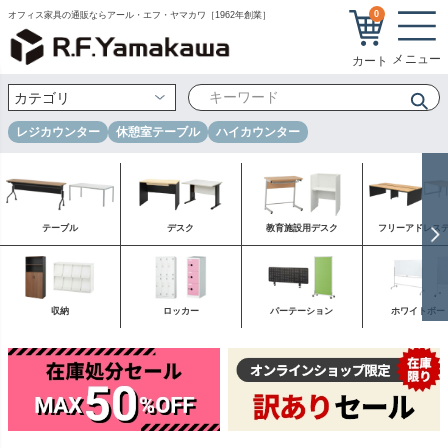
0
オフィス家具の通販ならアール・エフ・ヤマカワ［1962年創業］
レジカウンター
休憩室テーブル
ハイカウンター
テーブル
デスク
教育施設用デスク
フリーアドレス
収納
ロッカー
パーテーション
ホワイトボー