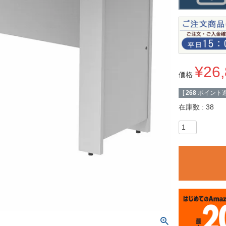
¥
26
価格
[
268
ポイント進
在庫数
38