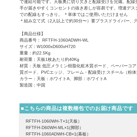
で連結可能です。天板奥に切り欠きと配線受けを完備。配線
手が届きやすくコンセントの抜き差しが容易です。増連デス
での配線もすっきり。 ＊単体ではご使用いただけません
＊組み立て式（2人以上で約30分〜）要プラスドライバー、
【商品仕様】
商品番号： RFTFH-1060ADWH-WL
サイズ：W1000xD600xH720
重量：約22.5Kg
耐荷重：天板1枚あたり約40Kg
材質：天板:低圧メラミン樹脂化粧木質ボード、ペーパーコア
質ボード、PVCエッジ、フレーム・配線受け:スチール（粉
カラー：天板：ホワイトA、脚部：ホワイトA
製造国：中国
■こちらの商品は複数梱包でのお届け商品です
RFTFH-1060WH-T×1(天板）
RFTFH-D60WH-ML×1(脚部）
RFTFH-1060ADWH-CB×1(幕板）