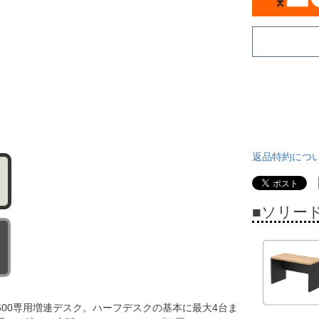
返品特約につ
■ソリー
600専用増連デスク。ハーフデスクの基本に最大4台ま