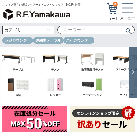
0
オフィス家具の通販ならアール・エフ・ヤマカワ［1962年創業］
レジカウンター
休憩室テーブル
ハイカウンター
テーブル
デスク
教育施設用デスク
フリーアドレス
収納
ロッカー
パーテーション
ホワイトボー