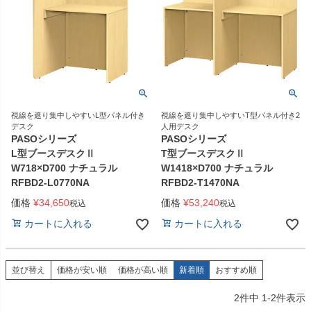
視線を遮り集中しやすいL型パネル付き
視線を遮り集中しやすいT型パネル付き2
デスク
人用デスク
PASOシリーズ
PASOシリーズ
L型ブースデスクⅡ
T型ブースデスクⅡ
W718×D700 ナチュラル
W1418×D700 ナチュラル
RFBD2-L0770NA
RFBD2-T1470NA
価格
¥
34,650
価格
¥
53,240
税込
税込
カートに入れる
カートに入れる
並び替え
価格が安い順
価格が高い順
新着順
おすすめ順
2
件中
1
-
2
件表示