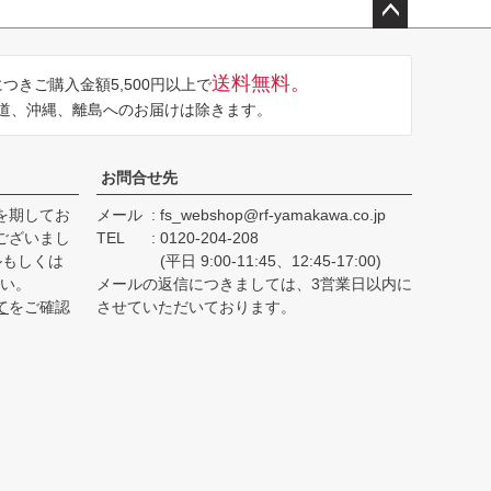
ペー
ジト
送料無料。
つきご購入金額5,500円以上で
ップ
道、沖縄、離島へのお届けは除きます。
へ
お問合せ先
を期してお
メール
fs_webshop@rf-yamakawa.co.jp
ございまし
TEL
0120-204-208
ルもしくは
(平日 9:00-11:45、12:45-17:00)
さい。
メールの返信につきましては、3営業日以内に
て
をご確認
させていただいております。