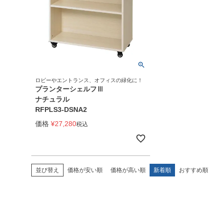
ロビーやエントランス、オフィスの緑化に！
プランターシェルフⅢ
ナチュラル
RFPLS3-DSNA2
価格
¥
27,280
税込
並び替え
価格が安い順
価格が高い順
新着順
おすすめ順