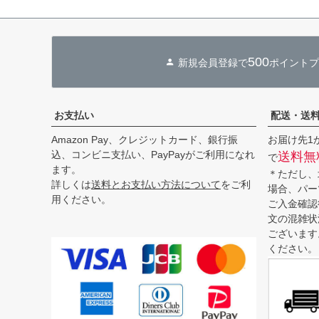
500
新規会員登録で
ポイントプ
お支払い
配送・送
Amazon Pay、クレジットカード、銀行振
お届け先1
込、コンビニ支払い、PayPayがご利用になれ
送料無
で
ます。
＊ただし、
詳しくは
送料とお支払い方法について
をご利
場合、パー
用ください。
ご入金確認
文の混雑状
ございます
ください。