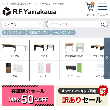
0
オフィス家具の通販ならアール・エフ・ヤマカワ［1962年創業］
レジカウンター
休憩室テーブル
ハイカウンター
テーブル
デスク
教育施設用デスク
フリーアドレス
収納
ロッカー
パーテーション
ホワイトボー