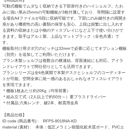
【商品説明】
可動式棚板でムダなく収納できる下部扉付きのハイシェルフ。たわ
みに強い厚み25mmの可動棚板が3枚付属しており、等間隔に設置す
る場合A4ファイルが5段に収納可能です。下部にのみ鍵付きの両開き
扉があり機密性の高い書類の保管も安心。上段は頻繁に出し入れす
る資料の収納または小物のディスプレイになど上下で使い分けがで
きます。取手はアルミ製、上品なマットブラック（全色共通）で
す。
棚板取付け用ダボ穴のピッチは32mmで必要に応じてオプション棚板
（別売）を追加してご利用いただけます。
プラン木製シェルフは複数台の横連結、背面連結にも対応。アイラ
ンドレイアウトで間仕切りとしても活用できます。
プランシリーズは全6色展開で木製デスクとシェルフのコーディネー
トが可能。空間全体に統一感のあるおしゃれなオフィスレイアウト
を実現できます。
＊棚板1枚あたり約20Kg（均等荷重）
＊組み立て式（2人以上で約50分～）要プラスドライバー
＊付属品:六角レンチ、鍵2本、耐震用金具
【商品仕様】
ID code (商品番号) : RFPS-8018NA-KD
material (素材) : 本体：低圧メラミン樹脂化粧木質ボード、PVCエ