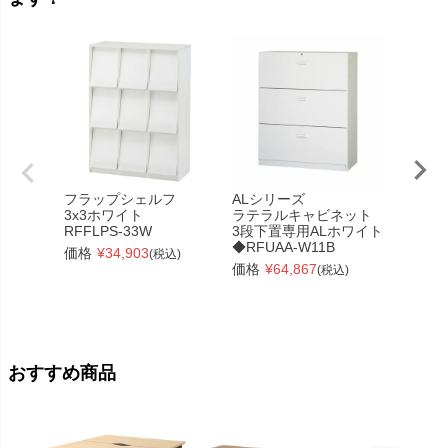
フラップシェルフ
ALシリーズ
テンポ
3x3ホワイト
ラテラルキャビネット
W120
RFFLPS-33W
3段下置専用ALホワイト
ル
◆RFUAA-W11B
RFTHC
価格
¥
34,903
(税込)
価格
¥
64,867
価格
¥
(税込)
おすすめ商品