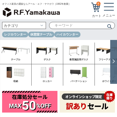
0
オフィス家具の通販ならアール・エフ・ヤマカワ［1962年創業］
レジカウンター
休憩室テーブル
ハイカウンター
テーブル
デスク
教育施設用デスク
フリーアドレス
収納
ロッカー
パーテーション
ホワイトボー