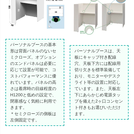
パーソナルブースの基本
形は背面パネルのないセ
パーソナルブースは、天
ミクローズ。オプション
板にキャップ付き配線
のエンドパネルは必要に
穴、天板下方には配線用
応じて設置が可能で、コ
切り欠きを標準装備して
ストパフォーマンスに優
おり、モニターやデスク
れています。パネルの高
ライト等の設置に対応し
さは着席時の目線程度の
ています。また、天板左
H1200と低めの設定で、
下にあらかじめ電源タッ
閉塞感なく気軽に利用で
プを備えた2ヶ口コンセン
きます。
ト付きもお選びいただけ
＊セミクローズの側板は
ます。
左側固定です。