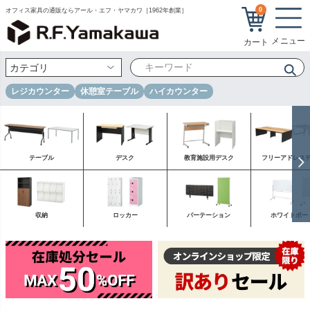
0
オフィス家具の通販ならアール・エフ・ヤマカワ［1962年創業］
レジカウンター
休憩室テーブル
ハイカウンター
テーブル
デスク
教育施設用デスク
フリーアドレス
収納
ロッカー
パーテーション
ホワイトボー