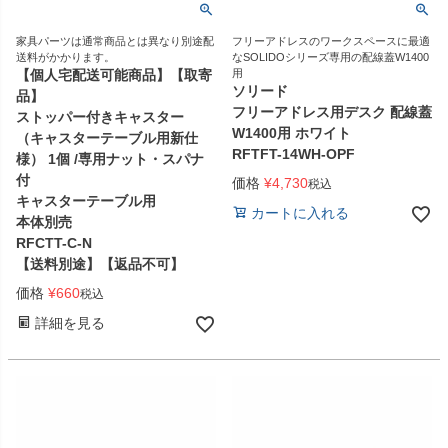
家具パーツは通常商品とは異なり別途配
フリーアドレスのワークスペースに最適
送料がかかります。
なSOLIDOシリーズ専用の配線蓋W1400
【個人宅配送可能商品】【取寄
用
ソリード
品】
フリーアドレス用デスク 配線蓋
ストッパー付きキャスター
W1400用 ホワイト
（キャスターテーブル用新仕
RFTFT-14WH-OPF
様） 1個 /専用ナット・スパナ
付
価格
¥
4,730
税込
キャスターテーブル用
カートに入れる
本体別売
RFCTT-C-N
【送料別途】【返品不可】
価格
¥
660
税込
詳細を見る