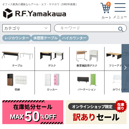
0
オフィス家具の通販ならアール・エフ・ヤマカワ［1962年創業］
レジカウンター
休憩室テーブル
ハイカウンター
テーブル
デスク
教育施設用デスク
フリーアドレス
収納
ロッカー
パーテーション
ホワイトボー