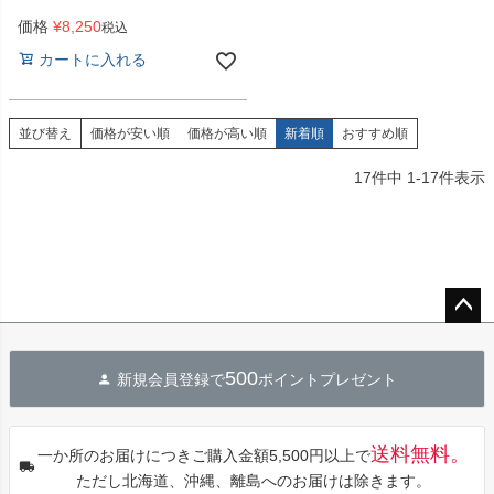
価格
¥
8,250
税込
カートに入れる
並び替え
価格が安い順
価格が高い順
新着順
おすすめ順
17
件中
1
-
17
件表示
ペー
ジト
500
新規会員登録で
ポイントプレゼント
ップ
へ
送料無料。
一か所のお届けにつきご購入金額5,500円以上で
ただし北海道、沖縄、離島へのお届けは除きます。