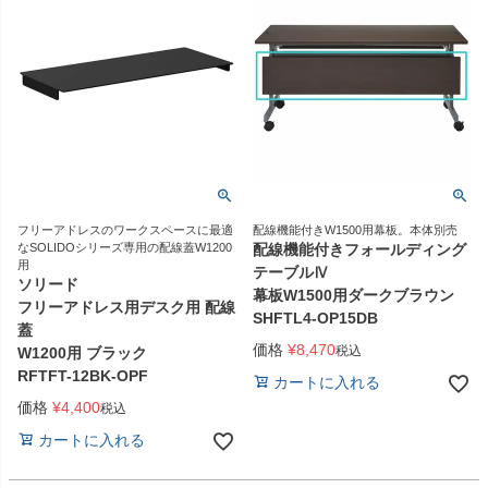
フリーアドレスのワークスペースに最適
配線機能付きW1500用幕板。本体別売
なSOLIDOシリーズ専用の配線蓋W1200
配線機能付きフォールディング
用
テーブルⅣ
ソリード
幕板W1500用ダークブラウン
フリーアドレス用デスク用 配線
SHFTL4-OP15DB
蓋
価格
¥
8,470
税込
W1200用 ブラック
RFTFT-12BK-OPF
カートに入れる
価格
¥
4,400
税込
カートに入れる