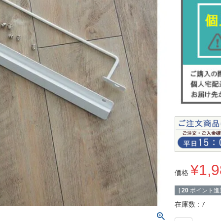
¥
1,
価格
[
20
ポイント進呈
在庫数
7