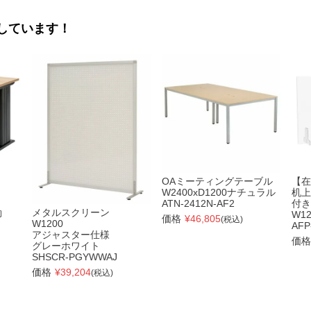
しています！
OAミーティングテーブル
【在
W2400xD1200ナチュラル
机上
ATN-2412N-AF2
付き
メタルスクリーン
脚
W12
価格
¥
46,805
(税込)
W1200
AFP
アジャスター仕様
価格
グレーホワイト
SHSCR-PGYWWAJ
価格
¥
39,204
(税込)