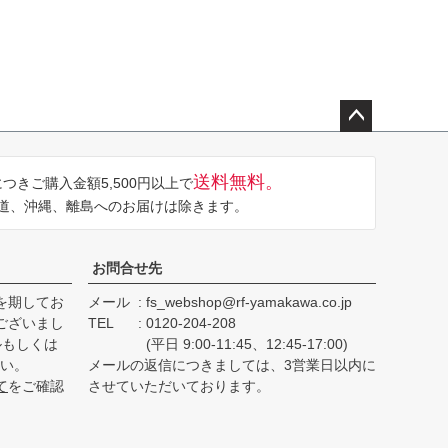
ペー
ジト
送料無料。
つきご購入金額5,500円以上で
ップ
道、沖縄、離島へのお届けは除きます。
へ
お問合せ先
を期してお
メール
fs_webshop@rf-yamakawa.co.jp
ございまし
TEL
0120-204-208
ルもしくは
(平日 9:00-11:45、12:45-17:00)
さい。
メールの返信につきましては、3営業日以内に
て
をご確認
させていただいております。