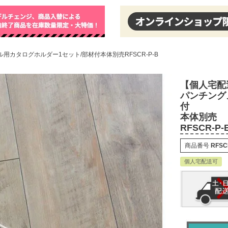
カタログホルダー1セット/部材付本体別売RFSCR-P-B
【個人宅配
パンチング
付
本体別売
RFSCR-P-
商品番号
RFSC
個人宅配送可