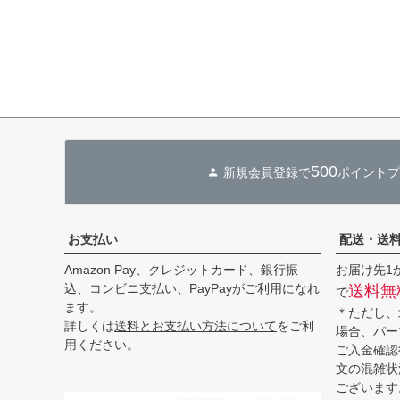
500
新規会員登録で
ポイントプ
お支払い
配送・送
Amazon Pay、クレジットカード、銀行振
お届け先1
込、コンビニ支払い、PayPayがご利用になれ
送料無
で
ます。
＊ただし、
詳しくは
送料とお支払い方法について
をご利
場合、パー
用ください。
ご入金確認
文の混雑状
ございます