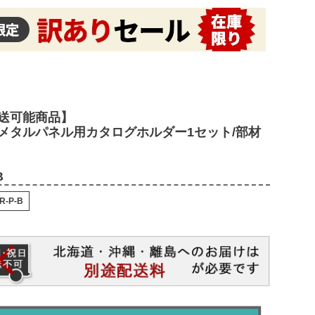
送可能商品】
メタルパネル用カタログホルダー1セット/部材
B
R-P-B