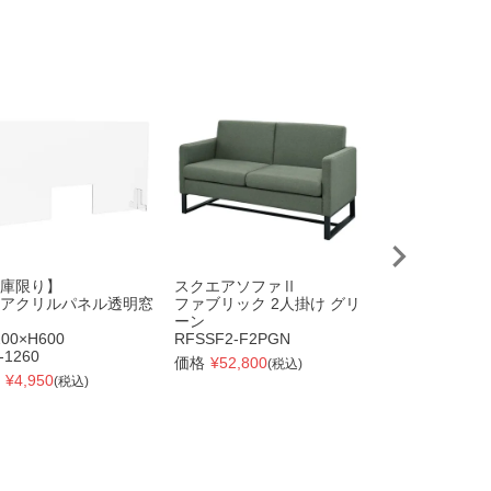
庫限り】
スクエアソファⅡ
【個人宅配送可
アクリルパネル透明窓
ファブリック 2人掛け グリ
【取寄品】
ーン
ストッパー付き
00×H600
RFSSF2-F2PGN
1個/スパナ付
-1260
スチールワゴン
価格
¥
52,800
(税込)
売）
¥
4,950
(税込)
RFWG-C
●別途送料●
価格
¥
660
(税込)