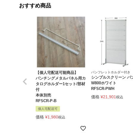
おすすめ商品
【個人宅配送可能商品】
パンフレットホルダー付き
シンプルスクリーン パ
パンチングメタルパネル用カ
W800ホワイト
タログホルダー1セット/部材
RFSCR-PWH
付
本体別売
価格
¥
21,901
税込
RFSCR-P-B
個人宅配送可
価格
¥
1,980
税込