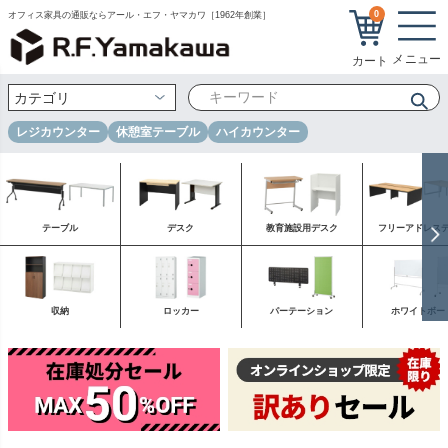
0
オフィス家具の通販ならアール・エフ・ヤマカワ［1962年創業］
レジカウンター
休憩室テーブル
ハイカウンター
テーブル
デスク
教育施設用デスク
フリーアドレス
収納
ロッカー
パーテーション
ホワイトボー