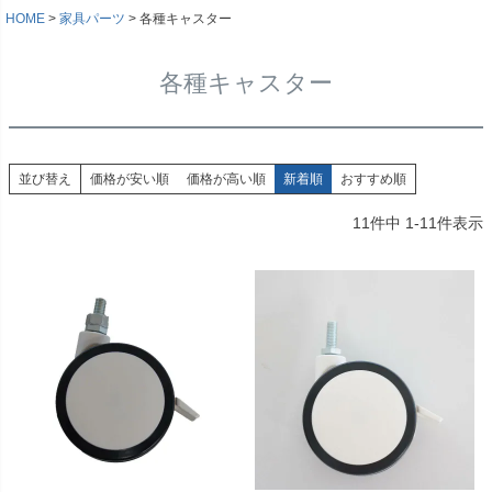
HOME
家具パーツ
各種キャスター
各種キャスター
並び替え
価格が安い順
価格が高い順
新着順
おすすめ順
11
件中
1
-
11
件表示