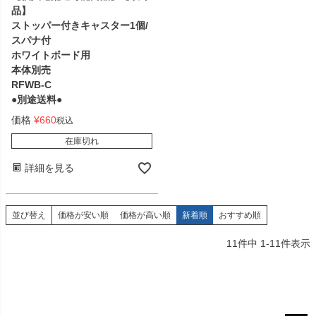
品】
ストッパー付きキャスター1個/
スパナ付
ホワイトボード用
本体別売
RFWB-C
●別途送料●
価格
¥
660
税込
在庫切れ
詳細を見る
並び替え
価格が安い順
価格が高い順
新着順
おすすめ順
11
件中
1
-
11
件表示