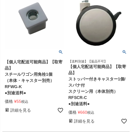
【個人宅配送可能商品】【取寄
【送料別途】【返品不可】
【個人宅配送可能商品】【取寄
品】
品】
スチールワゴン用角栓1個
ストッパー付きキャスター1個/
（本体・キャスター別売）
スパナ付
RFWG-K
スクリーン用（本体別売）
●別途送料●
RFSCR-C
価格
¥
55
税込
●別途送料●
詳細を見る
価格
¥
660
税込
詳細を見る