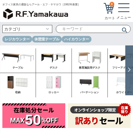
0
オフィス家具の通販ならアール・エフ・ヤマカワ［1962年創業］
レジカウンター
休憩室テーブル
ハイカウンター
テーブル
デスク
教育施設用デスク
フリーアドレス
収納
ロッカー
パーテーション
ホワイトボー