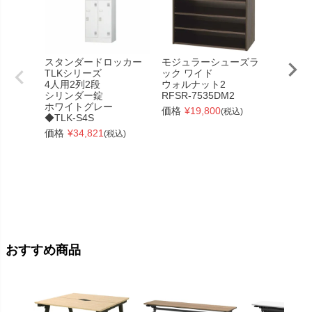
スタンダードロッカー
モジュラーシューズラ
【個人
TLKシリーズ
ック ワイド
品】【
4人用2列2段
ウォルナット2
ストッ
シリンダー錠
RFSR-7535DM2
ター（
ホワイトグレー
ブル用
価格
¥
19,800
(税込)
◆TLK-S4S
ナット
キャス
価格
¥
34,821
(税込)
本体別
RFCTT
●別途送
価格
¥
おすすめ商品