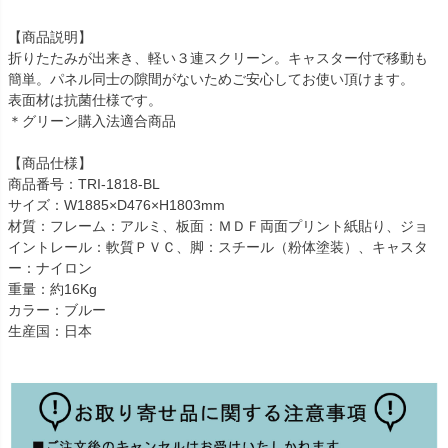
【商品説明】
折りたたみが出来き、軽い３連スクリーン。キャスター付で移動も
簡単。パネル同士の隙間がないためご安心してお使い頂けます。
表面材は抗菌仕様です。
＊グリーン購入法適合商品
【商品仕様】
商品番号：TRI-1818-BL
サイズ：W1885×D476×H1803mm
材質：フレーム：アルミ、板面：ＭＤＦ両面プリント紙貼り、ジョ
イントレール：軟質ＰＶＣ、脚：スチール（粉体塗装）、キャスタ
ー：ナイロン
重量：約16Kg
カラー：ブルー
生産国：日本