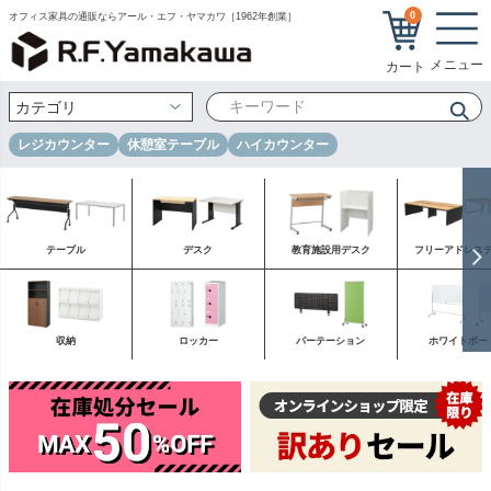
0
オフィス家具の通販ならアール・エフ・ヤマカワ［1962年創業］
レジカウンター
休憩室テーブル
ハイカウンター
テーブル
デスク
教育施設用デスク
フリーアドレス
収納
ロッカー
パーテーション
ホワイトボー