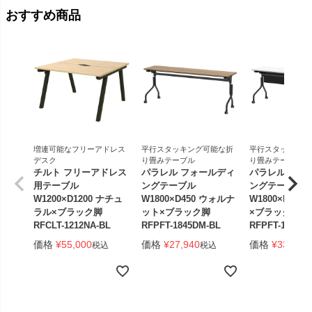
おすすめ商品
増連可能なフリーアドレス
平行スタッキング可能な折
平行スタッキング
デスク
り畳みテーブル
り畳みテーブル
チルト フリーアドレス
パラレル フォールディ
パラレル フォ
用テーブル
ングテーブル
ングテーブル
W1200×D1200 ナチュ
W1800×D450 ウォルナ
W1800×D450
ラル×ブラック脚
ット×ブラック脚
×ブラック脚 
RFCLT-1212NA-BL
RFPFT-1845DM-BL
RFPFT-1845W
価格
¥
55,000
価格
¥
27,940
価格
¥
33,440
税込
税込