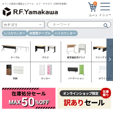
0
オフィス家具の通販ならアール・エフ・ヤマカワ［1962年創業］
レジカウンター
休憩室テーブル
ハイカウンター
テーブル
デスク
教育施設用デスク
フリーアドレス
収納
ロッカー
パーテーション
ホワイトボー