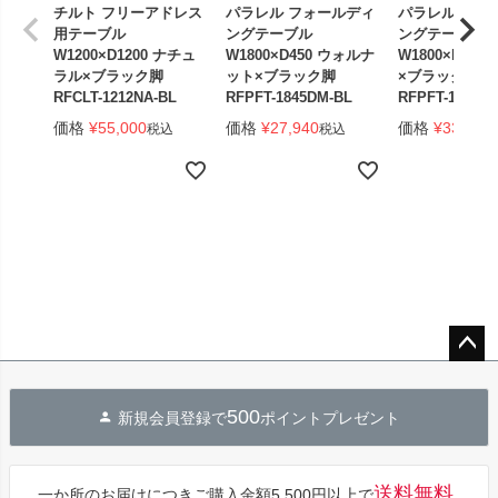
チルト フリーアドレス
パラレル フォールディ
パラレル フォ
用テーブル
ングテーブル
ングテーブル
W1200×D1200 ナチュ
W1800×D450 ウォルナ
W1800×D450
ラル×ブラック脚
ット×ブラック脚
×ブラック脚 
RFCLT-1212NA-BL
RFPFT-1845DM-BL
RFPFT-1845W
価格
¥
55,000
価格
¥
27,940
価格
¥
33,440
税込
税込
ペー
ジト
500
新規会員登録で
ポイントプレゼント
ップ
へ
送料無料。
一か所のお届けにつきご購入金額5,500円以上で