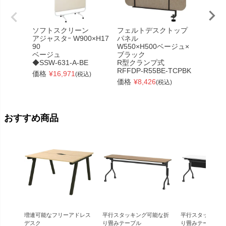
ソフトスクリーン
フェルトデスクトップ
ソフト
アジャスタｰ W900×H17
パネル
3連キャ
90
W550×H500ベージュ×
H1668
ベージュ
ブラック
ベージ
◆SSW-631-A-BE
R型クランプ式
◆SSW-
RFFDP-R55BE-TCPBK
価格
¥
16,971
価格
¥
(税込)
価格
¥
8,426
(税込)
おすすめ商品
増連可能なフリーアドレス
平行スタッキング可能な折
平行スタッキング
デスク
り畳みテーブル
り畳みテーブル