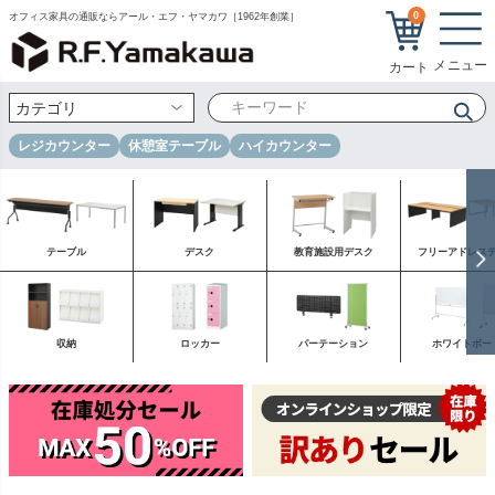
0
オフィス家具の通販ならアール・エフ・ヤマカワ［1962年創業］
レジカウンター
休憩室テーブル
ハイカウンター
テーブル
デスク
教育施設用デスク
フリーアドレス
収納
ロッカー
パーテーション
ホワイトボー