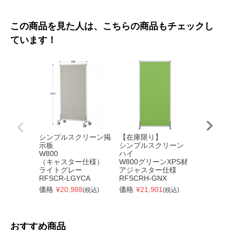
この商品を見た人は、こちらの商品もチェックし
ています！
シンプルスクリーン掲
【在庫限り】
リスムミ
示板
シンプルスクリーン
ーブル
W800
ハイ
W1800x
（キャスター仕様）
W800グリーンXPS材
ナットx
ライトグレー
アジャスター仕様
4ヶ口コ
RFSCR-LGYCA
RFSCRH-GNX
RFFMT-
価格
¥
20,988
価格
¥
21,901
価格
¥
50
(税込)
(税込)
おすすめ商品