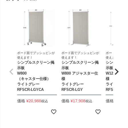
ボード面でプッシュピンが
ボード面でプッシュピンが
ボード面でプッ
使えます！
使えます！
使えます！
シンプルスクリーン掲
シンプルスクリーン掲
シンプルスク
示板
示板
示板
W800
W800 アジャスター仕
W1200アジ
（キャスター仕様）
様
様
ライトグレー
ライトグレー
ライトグレー
RFSCR-LGYCA
RFSCR-LGY
RFSCRW-L
価格
¥
20,988
価格
¥
17,908
価格
¥
24,50
税込
税込