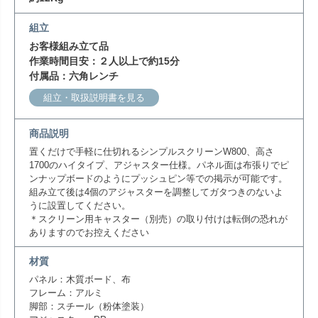
組立
お客様組み立て品
作業時間目安：２人以上で約15分
付属品：六角レンチ
組立・取扱説明書を見る
商品説明
置くだけで手軽に仕切れるシンプルスクリーンW800、高さ
1700のハイタイプ、アジャスター仕様。パネル面は布張りでピ
ンナップボードのようにプッシュピン等での掲示が可能です。
組み立て後は4個のアジャスターを調整してガタつきのないよ
うに設置してください。
＊スクリーン用キャスター（別売）の取り付けは転倒の恐れが
ありますのでお控えください
材質
パネル：木質ボード、布
フレーム：アルミ
脚部：スチール（粉体塗装）