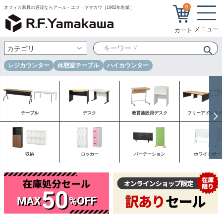
0
オフィス家具の通販ならアール・エフ・ヤマカワ［1962年創業］
レジカウンター
休憩室テーブル
ハイカウンター
テーブル
デスク
教育施設用デスク
フリーアドレス
収納
ロッカー
パーテーション
ホワイトボー