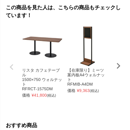
この商品を見た人は、こちらの商品もチェックし
ています！
リスタ カフェテーブ
【在庫限り】ミーツ
リスタ 
ル
案内板A4ウォルナッ
ル
1500×750 ウォルナッ
ト
丸形 Φ7
ト
RFMIB-A4DM
ル
RFRCT-1575DM
RFRCT-
価格
¥
9,363
(税込)
価格
¥
41,800
価格
¥
17
(税込)
おすすめ商品