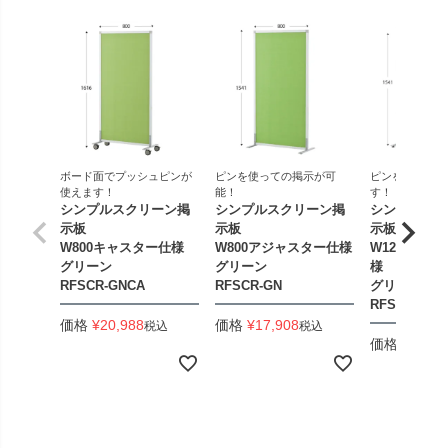
ボード面でプッシュピンが
ピンを使っての掲示が可
ピンを使って掲
使えます！
能！
す！
シンプルスクリーン掲
シンプルスクリーン掲
シンプルスク
示板
示板
示板
W800キャスター仕様
W800アジャスター仕様
W1200アジ
グリーン
グリーン
様
RFSCR-GNCA
RFSCR-GN
グリーン
RFSCR-GN
価格
¥
20,988
価格
¥
17,908
税込
税込
価格
¥
24,50