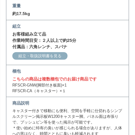
重量
約17.5kg
組立
お客様組み立て品
作業時間目安：２人以上で約25分
付属品：六角レンチ、スパナ
組立・取扱説明書を見る
梱包
こちらの商品は複数梱包でのお届け商品です
RFSCR-GNW(脚部付き板面)×1
RFSCR-CA（キャスター）×１
商品説明
キャスター付きで移動にも便利、空間を手軽に仕切れるシンプ
ルスクリーン掲示板W1200キャスター脚。パネル面は布張り
で、プッシュピン等を使った掲示が可能です。
＊使い始めに特有の臭いが感じられる場合がありますが、人体
への害はなく、時間とともに臭いも軽減されます