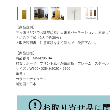
【商品説明】
突っ張りだけでお部屋に壁が出来るパーテーション。連結し
＊組み立て式（2人で約30分）
＊取扱説明書・注意事項をよく読んでご使用下さい。
【商品仕様】
商品番号：MM-B90-NA
材質：ボード：プリント紙化粧繊維板 フレーム：スチール
サイズ：W900×D25×H2020～2600mm
重量：
カラー：ナチュラル
製造国：日本