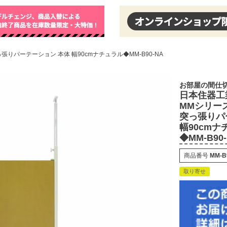
りパーテーション 本体 幅90cmナチュラル◆MM-B90-NA
お部屋の間仕
日本住器工
MMシリー
突っ張りパ
幅90cmナ
◆MM-B90
商品番号
MM-B
取り寄せ