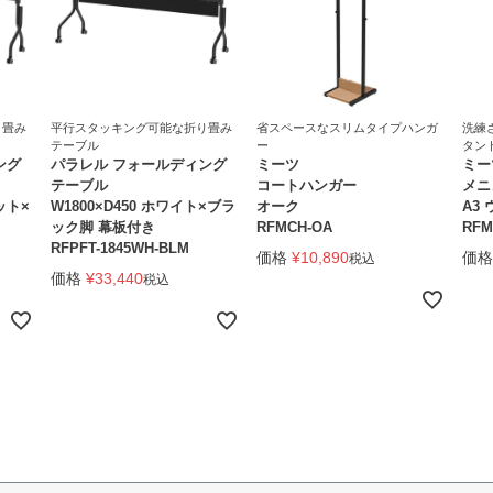
り畳み
平行スタッキング可能な折り畳み
省スペースなスリムタイプハンガ
洗練
テーブル
ー
タン
ング
パラレル フォールディング
ミーツ
ミー
テーブル
コートハンガー
メニ
ット×
W1800×D450 ホワイト×ブラ
オーク
A3
ック脚 幕板付き
RFMCH-OA
RFM
RFPFT-1845WH-BLM
価格
¥
10,890
価格
税込
価格
¥
33,440
税込