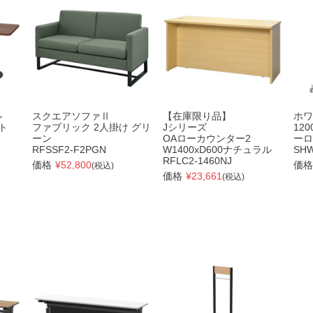
ル
スクエアソファⅡ
【在庫限り品】
ホワ
ット
ファブリック 2人掛け グリ
Jシリーズ
12
ーン
OAローカウンター2
ーロ
RFSSF2-F2PGN
W1400xD600ナチュラル
SHW
RFLC2-1460NJ
価格
¥
52,800
価格
(税込)
価格
¥
23,661
(税込)