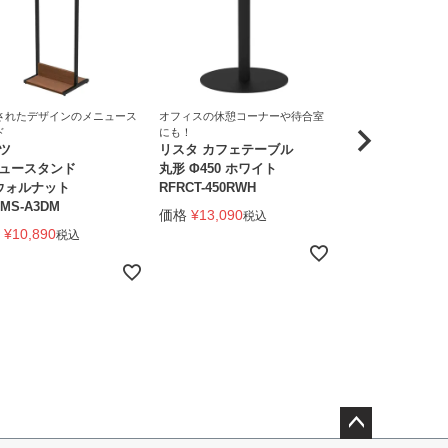
されたデザインのメニュース
オフィスの休憩コーナーや待合室
オフィスの休憩コー
ド
にも！
にも！
ツ
リスタ カフェテーブル
リスタ カフェテ
ュースタンド
丸形 Φ450 ホワイト
750×600 ナチュ
 ウォルナット
RFRCT-450RWH
RFRCT-7560NA
MS-A3DM
価格
¥
13,090
価格
¥
16,390
税込
税
¥
10,890
税込