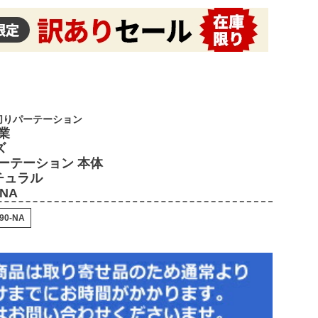
切りパーテーション
業
ズ
ーテーション 本体
チュラル
-NA
90-NA