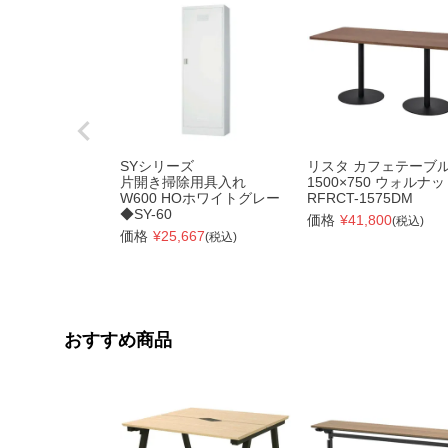
SYシリーズ
リスタ カフェテーブ
片開き掃除用具入れ
1500×750 ウォルナ
W600 HOホワイトグレー
RFRCT-1575DM
◆SY-60
価格
¥
41,800
(税込)
価格
¥
25,667
(税込)
おすすめ商品