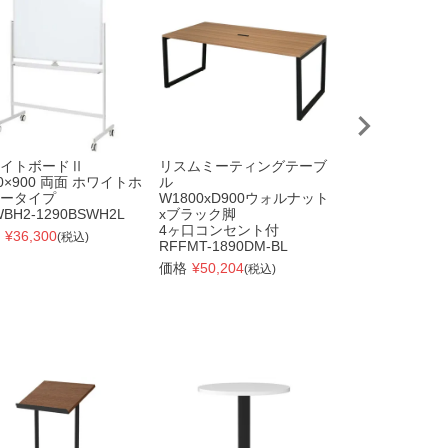
イトボードⅡ
リスムミーティングテーブ
【在庫限り】ミ
00×900 両面 ホワイトホ
ル
案内板A4ウォ
ータイプ
W1800xD900ウォルナット
RFMIB-A4DM
BH2-1290BSWH2L
xブラック脚
価格
¥
9,363
(税込
4ヶ口コンセント付
¥
36,300
(税込)
RFFMT-1890DM-BL
価格
¥
50,204
(税込)