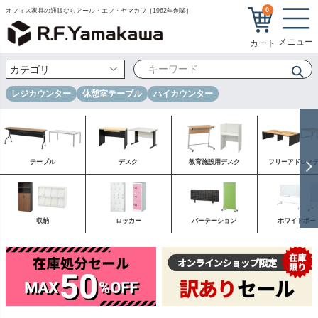
0
オフィス家具の通販ならアール・エフ・ヤマカワ［1962年創業］
レジカウンター
休憩室テーブル
ハイカウンター
テーブル
デスク
教育施設用デスク
フリーアドレス
収納
ロッカー
パーテーション
ホワイトボー