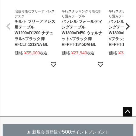
増連可能なフリーアドレス
平行スタッキング可能な折
平行スタッキング
デスク
り畳みテーブル
り畳みテーブル
チルト フリーアドレス
パラレル フォールディ
パラレル フォ
用テーブル
ングテーブル
ングテーブル
W1200×D1200 ナチュ
W1800×D450 ウォルナ
W1800×D450
ラル×ブラック脚
ット×ブラック脚
×ブラック脚 
RFCLT-1212NA-BL
RFPFT-1845DM-BL
RFPFT-1845W
価格
¥
55,000
価格
¥
27,940
価格
¥
33,440
税込
税込
ペー
ジト
500
新規会員登録で
ポイントプレゼント
ップ