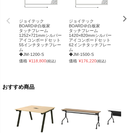
ジョイテック
ジョイテック
ジョイ
BOARD＠白板家
BOARD＠白板家
BOAR
タッチフレーム
タッチフレーム
タッチ
1252×721mmシルバー
1420×820mmシルバー
1420
アイコンボードセット
アイコンボードセット
アイコ
55インチタッチフレー
62インチタッチフレー
62イ
ム
ム
ム
◆JM-1200-S
◆JM-1500-S
◆JM-1
価格
¥
118,800
価格
¥
176,220
価格
¥
(税込)
(税込)
おすすめ商品