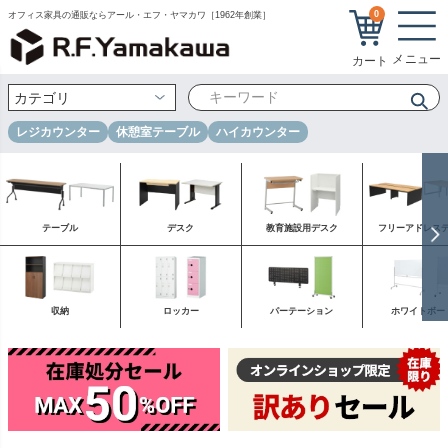
0
オフィス家具の通販ならアール・エフ・ヤマカワ［1962年創業］
レジカウンター
休憩室テーブル
ハイカウンター
テーブル
デスク
教育施設用デスク
フリーアドレス
収納
ロッカー
パーテーション
ホワイトボー