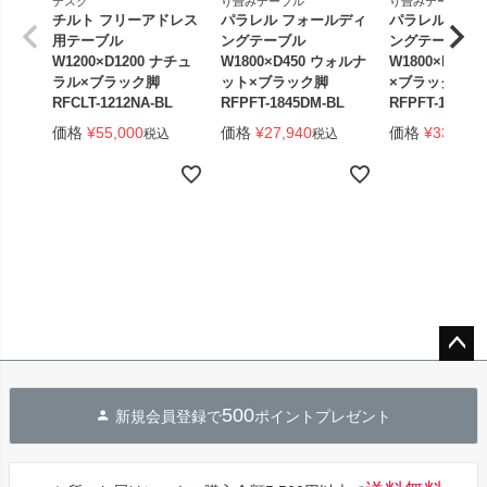
デスク
り畳みテーブル
り畳みテーブル
チルト フリーアドレス
パラレル フォールディ
パラレル フォ
用テーブル
ングテーブル
ングテーブル
W1200×D1200 ナチュ
W1800×D450 ウォルナ
W1800×D450
ラル×ブラック脚
ット×ブラック脚
×ブラック脚 
RFCLT-1212NA-BL
RFPFT-1845DM-BL
RFPFT-1845W
価格
¥
55,000
価格
¥
27,940
価格
¥
33,440
税込
税込
ペー
ジト
500
新規会員登録で
ポイントプレゼント
ップ
へ