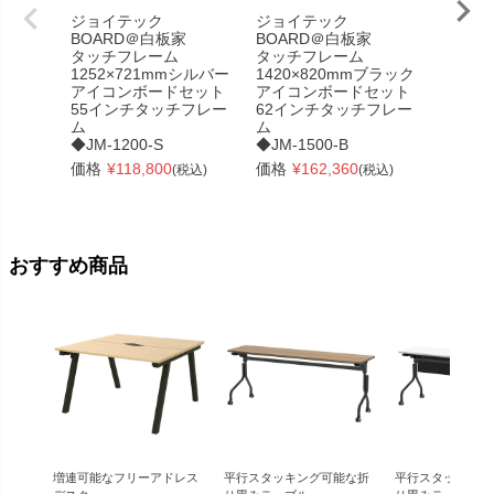
ジョイテック
ジョイテック
ジョイ
BOARD＠白板家
BOARD＠白板家
BOAR
タッチフレーム
タッチフレーム
タッチ
1252×721mmシルバー
1420×820mmブラック
ホーロ
アイコンボードセット
アイコンボードセット
ド
55インチタッチフレー
62インチタッチフレー
W1902
ム
ム
シルバ
◆JM-1200-S
◆JM-1500-B
片面脚
◆JM-M
価格
¥
118,800
価格
¥
162,360
(税込)
(税込)
価格
¥
おすすめ商品
増連可能なフリーアドレス
平行スタッキング可能な折
平行スタッキング