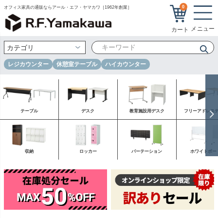
0
オフィス家具の通販ならアール・エフ・ヤマカワ［1962年創業］
レジカウンター
休憩室テーブル
ハイカウンター
テーブル
デスク
教育施設用デスク
フリーアドレス
収納
ロッカー
パーテーション
ホワイトボー