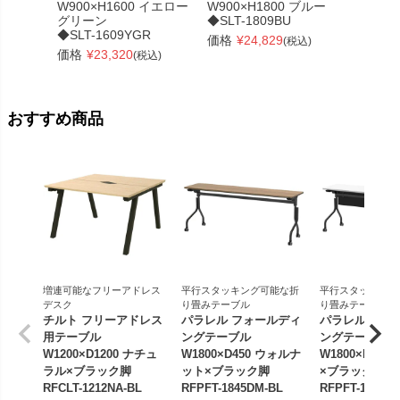
W900×H1600 イエロー
W900×H1800 ブルー
W900
グリーン
◆SLT-1809BU
ル
◆SLT-1609YGR
◆SLT-
価格
¥
24,829
(税込)
価格
¥
23,320
価格
¥
(税込)
おすすめ商品
増連可能なフリーアドレス
平行スタッキング可能な折
平行スタッキング
デスク
り畳みテーブル
り畳みテーブル
チルト フリーアドレス
パラレル フォールディ
パラレル フォ
用テーブル
ングテーブル
ングテーブル
W1200×D1200 ナチュ
W1800×D450 ウォルナ
W1800×D450
ラル×ブラック脚
ット×ブラック脚
×ブラック脚 
RFCLT-1212NA-BL
RFPFT-1845DM-BL
RFPFT-1845W