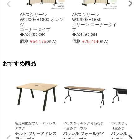
ASスクリーン
ASスクリーン
ASス
W1200×H1800 オレン
W1200×H1650
W1200
ジ
グリーン コーナータイ
ュ
コーナータイプ
プ
コーナ
◆AS-6C-OR
◆AS-5C-GN
◆AS-6
価格
¥
54,175
価格
¥
70,714
価格
¥
(税込)
(税込)
おすすめ商品
増連可能なフリーアドレス
平行スタッキング可能な折
平行スタッキング
デスク
り畳みテーブル
り畳みテーブル
チルト フリーアドレス
パラレル フォールディ
パラレル フォ