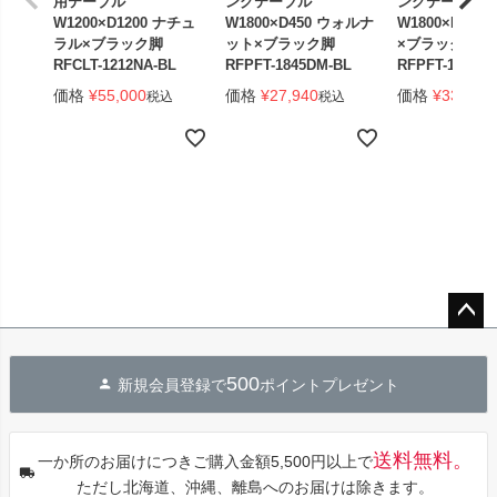
用テーブル
ングテーブル
ングテーブル
W1200×D1200 ナチュ
W1800×D450 ウォルナ
W1800×D450
ラル×ブラック脚
ット×ブラック脚
×ブラック脚 
RFCLT-1212NA-BL
RFPFT-1845DM-BL
RFPFT-1845W
価格
¥
55,000
価格
¥
27,940
価格
¥
33,440
税込
税込
ペー
ジト
500
新規会員登録で
ポイントプレゼント
ップ
へ
送料無料。
一か所のお届けにつきご購入金額5,500円以上で
ただし北海道、沖縄、離島へのお届けは除きます。