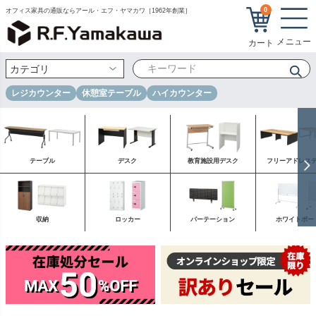
0
オフィス家具の通販ならアール・エフ・ヤマカワ［1962年創業］
レジカウンター
休憩室テーブル
ハイカウンター
テーブル
デスク
教育施設用デスク
フリーアドレス
収納
ロッカー
パーテーション
ホワイトボー